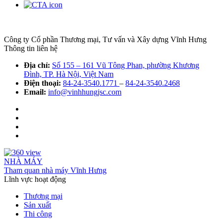
Công ty Cổ phần Thương mại, Tư vấn và Xây dựng Vĩnh Hưng
Thông tin liên hệ
Địa chỉ:
Số 155 – 161 Vũ Tông Phan, phường Khương
Đình, TP. Hà Nội, Việt Nam
Điện thoại:
84-24-3540.1771
–
84-24-3540.2468
Email:
info@vinhhungjsc.com
NHÀ MÁY
Tham quan nhà máy Vĩnh Hưng
Lĩnh vực hoạt động
Thương mại
Sản xuất
Thi công