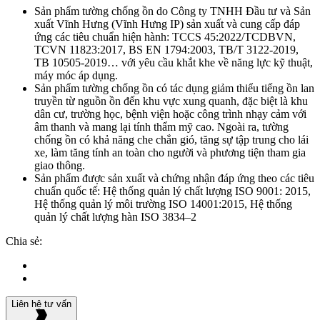
Sản phẩm tường chống ồn do Công ty TNHH Ðầu tư và Sản
xuất Vĩnh Hưng (Vĩnh Hưng IP) sản xuất và cung cấp đáp
ứng các tiêu chuẩn hiện hành: TCCS 45:2022/TCDBVN,
TCVN 11823:2017, BS EN 1794:2003, TB/T 3122-2019,
TB 10505-2019… với yêu cầu khắt khe về năng lực kỹ thuật,
máy móc áp dụng.
Sản phẩm tường chống ồn có tác dụng giảm thiểu tiếng ồn lan
truyền từ nguồn ồn đến khu vực xung quanh, đặc biệt là khu
dân cư, trường học, bệnh viện hoặc công trình nhạy cảm với
âm thanh và mang lại tính thẩm mỹ cao. Ngoài ra, tường
chống ồn có khả năng che chắn gió, tăng sự tập trung cho lái
xe, làm tăng tính an toàn cho người và phương tiện tham gia
giao thông.
Sản phẩm được sản xuất và chứng nhận đáp ứng theo các tiêu
chuẩn quốc tế: Hệ thống quản lý chất lượng ISO 9001: 2015,
Hệ thống quản lý môi trường ISO 14001:2015, Hệ thống
quản lý chất lượng hàn ISO 3834–2
Chia sẻ:
Liên hệ tư vấn