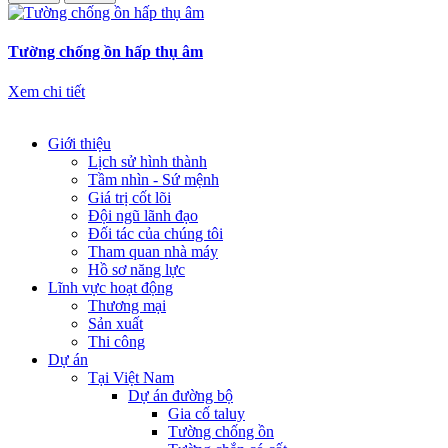
Tường chống ồn hấp thụ âm
Xem chi tiết
Giới thiệu
Lịch sử hình thành
Tầm nhìn - Sứ mệnh
Giá trị cốt lõi
Đội ngũ lãnh đạo
Đối tác của chúng tôi
Tham quan nhà máy
Hồ sơ năng lực
Lĩnh vực hoạt động
Thương mại
Sản xuất
Thi công
Dự án
Tại Việt Nam
Dự án đường bộ
Gia cố taluy
Tường chống ồn