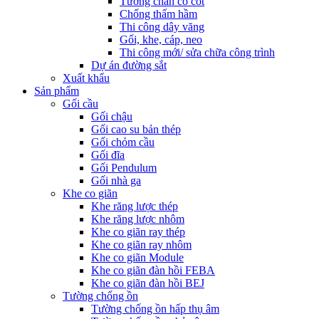
Tường chắn có cốt
Chống thấm hầm
Thi công dây văng
Gối, khe, cáp, neo
Thi công mới/ sửa chữa công trình
Dự án đường sắt
Xuất khẩu
Sản phẩm
Gối cầu
Gối chậu
Gối cao su bản thép
Gối chỏm cầu
Gối đĩa
Gối Pendulum
Gối nhà ga
Khe co giãn
Khe răng lược thép
Khe răng lược nhôm
Khe co giãn ray thép
Khe co giãn ray nhôm
Khe co giãn Module
Khe co giãn đàn hồi FEBA
Khe co giãn đàn hồi BEJ
Tường chống ồn
Tường chống ồn hấp thụ âm