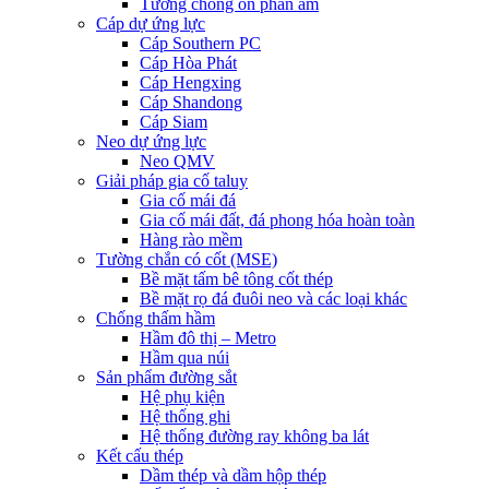
Tường chống ồn phản âm
Cáp dự ứng lực
Cáp Southern PC
Cáp Hòa Phát
Cáp Hengxing
Cáp Shandong
Cáp Siam
Neo dự ứng lực
Neo QMV
Giải pháp gia cố taluy
Gia cố mái đá
Gia cố mái đất, đá phong hóa hoàn toàn
Hàng rào mềm
Tường chắn có cốt (MSE)
Bề mặt tấm bê tông cốt thép
Bề mặt rọ đá đuôi neo và các loại khác
Chống thấm hầm
Hầm đô thị – Metro
Hầm qua núi
Sản phẩm đường sắt
Hệ phụ kiện
Hệ thống ghi
Hệ thống đường ray không ba lát
Kết cấu thép
Dầm thép và dầm hộp thép