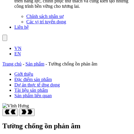
triển năng lực, chinh phục thử thách và cùng kiến tạo những
công trình bền vững cho tương lai.
Chính sách nhân sự
Các vị trí tuyển dụng
Liên hệ
VN
EN
Trang chủ
-
Sản phẩm
-
Tường chống ồn phản âm
Giới thiệu
Đặc điểm sản phẩm
Dự án thực tế ứng dụng
Tài liệu sản phẩm
Sản phẩm liên quan
Tường chống ồn phản âm