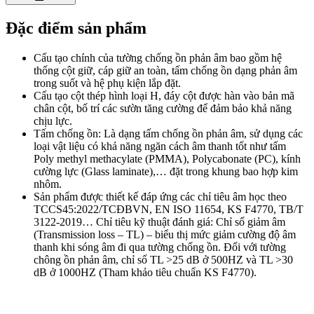
Đặc điểm sản phẩm
Cấu tạo chính của tường chống ồn phản âm bao gồm hệ
thống cột giữ, cáp giữ an toàn, tấm chống ồn dạng phản âm
trong suốt và hệ phụ kiện lắp đặt.
Cấu tạo cột thép hình loại H, đáy cột được hàn vào bản mã
chân cột, bố trí các sườn tăng cường để đảm bảo khả năng
chịu lực.
Tấm chống ồn: Là dạng tấm chống ồn phản âm, sử dụng các
loại vật liệu có khả năng ngăn cách âm thanh tốt như tấm
Poly methyl methacylate (PMMA), Polycabonate (PC), kính
cường lực (Glass laminate),… đặt trong khung bao hợp kim
nhôm.
Sản phẩm được thiết kế đáp ứng các chỉ tiêu âm học theo
TCCS45:2022/TCĐBVN, EN ISO 11654, KS F4770, TB/T
3122-2019… Chỉ tiêu kỹ thuật đánh giá: Chỉ số giảm âm
(Transmission loss – TL) – biểu thị mức giảm cường độ âm
thanh khi sóng âm đi qua tường chống ồn. Đối với tường
chông ồn phản âm, chỉ số TL >25 dB ở 500HZ và TL >30
dB ở 1000HZ (Tham khảo tiêu chuẩn KS F4770).