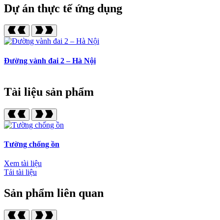
Dự án thực tế ứng dụng
Đường vành đai 2 – Hà Nội
C
Tài liệu sản phẩm
Tường chống ồn
Xem tài liệu
Tải tài liệu
Sản phẩm liên quan