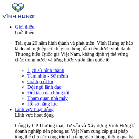
Giới thiệu
Giới thiệu
Trải qua 20 năm hình thành và phát triển, Vĩnh Hưng tự hào
là doanh nghiệp cơ khí giao thông đầu tiên được vinh danh
Thương hiệu Quốc gia Việt Nam, khẳng định vị thế vững
chắc trong nước và từng bước vươn tầm quốc tế.
Lịch sử hình thành
Tầm nhìn - Sứ mệnh
Giá trị cốt lõi
Đội ngũ lãnh đạo
Đối tác của chúng tôi
Tham quan nhà máy
Hồ sơ năng lực
Lĩnh vực hoạt động
Lĩnh vực hoạt động
Công ty CP Thương mại, Tư vấn và Xây dựng Vĩnh Hưng là
doanh nghiệp tiên phong tại Việt Nam cung cấp giải pháp
tổng thể cho các công trình hạ tầng giao thông, thông qua ba