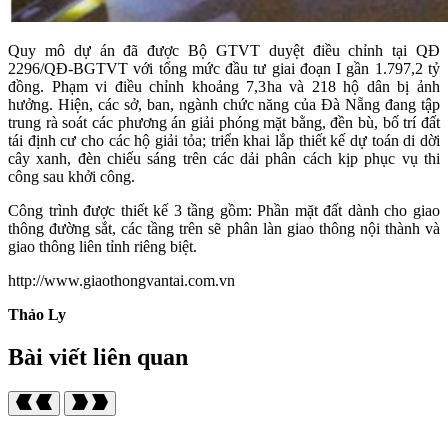
Quy mô dự án đã được Bộ GTVT duyệt điều chỉnh tại QĐ
2296/QĐ-BGTVT với tổng mức đầu tư giai đoạn I gần 1.797,2 tỷ
đồng. Phạm vi điều chỉnh khoảng 7,3ha và 218 hộ dân bị ảnh
hưởng. Hiện, các sở, ban, ngành chức năng của Đà Nẵng đang tập
trung rà soát các phương án giải phóng mặt bằng, đền bù, bố trí đất
tái định cư cho các hộ giải tỏa; triển khai lắp thiết kế dự toán di dời
cây xanh, đèn chiếu sáng trên các dải phân cách kịp phục vụ thi
công sau khởi công.
Công trình được thiết kế 3 tầng gồm: Phần mặt đất dành cho giao
thông đường sắt, các tầng trên sẽ phân làn giao thông nội thành và
giao thông liên tỉnh riêng biệt.
http://www.giaothongvantai.com.vn
Thảo Ly
Bài viết liên quan