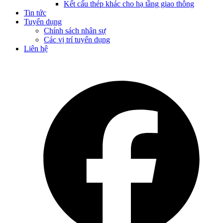
Kết cấu thép khác cho hạ tầng giao thông
Tin tức
Tuyển dụng
Chính sách nhân sự
Các vị trí tuyển dụng
Liên hệ