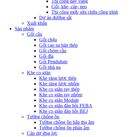
Thi công dây văng
Gối, khe, cáp, neo
Thi công mới/ sửa chữa công trình
Dự án đường sắt
Xuất khẩu
Sản phẩm
Gối cầu
Gối chậu
Gối cao su bản thép
Gối chỏm cầu
Gối đĩa
Gối Pendulum
Gối nhà ga
Khe co giãn
Khe răng lược thép
Khe răng lược nhôm
Khe co giãn ray thép
Khe co giãn ray nhôm
Khe co giãn Module
Khe co giãn đàn hồi FEBA
Khe co giãn đàn hồi BEJ
Tường chống ồn
Tường chống ồn hấp thụ âm
Tường chống ồn phản âm
Cáp dự ứng lực