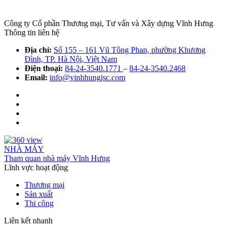
Công ty Cổ phần Thương mại, Tư vấn và Xây dựng Vĩnh Hưng
Thông tin liên hệ
Địa chỉ:
Số 155 – 161 Vũ Tông Phan, phường Khương
Đình, TP. Hà Nội, Việt Nam
Điện thoại:
84-24-3540.1771
–
84-24-3540.2468
Email:
info@vinhhungjsc.com
NHÀ MÁY
Tham quan nhà máy Vĩnh Hưng
Lĩnh vực hoạt động
Thương mại
Sản xuất
Thi công
Liên kết nhanh