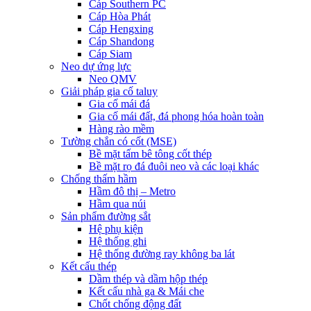
Cáp Southern PC
Cáp Hòa Phát
Cáp Hengxing
Cáp Shandong
Cáp Siam
Neo dự ứng lực
Neo QMV
Giải pháp gia cố taluy
Gia cố mái đá
Gia cố mái đất, đá phong hóa hoàn toàn
Hàng rào mềm
Tường chắn có cốt (MSE)
Bề mặt tấm bê tông cốt thép
Bề mặt rọ đá đuôi neo và các loại khác
Chống thấm hầm
Hầm đô thị – Metro
Hầm qua núi
Sản phẩm đường sắt
Hệ phụ kiện
Hệ thống ghi
Hệ thống đường ray không ba lát
Kết cấu thép
Dầm thép và dầm hộp thép
Kết cấu nhà ga & Mái che
Chốt chống động đất