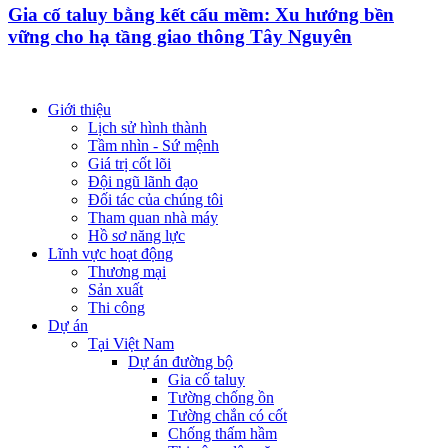
Gia cố taluy bằng kết cấu mềm: Xu hướng bền
vững cho hạ tầng giao thông Tây Nguyên
Giới thiệu
Lịch sử hình thành
Tầm nhìn - Sứ mệnh
Giá trị cốt lõi
Đội ngũ lãnh đạo
Đối tác của chúng tôi
Tham quan nhà máy
Hồ sơ năng lực
Lĩnh vực hoạt động
Thương mại
Sản xuất
Thi công
Dự án
Tại Việt Nam
Dự án đường bộ
Gia cố taluy
Tường chống ồn
Tường chắn có cốt
Chống thấm hầm