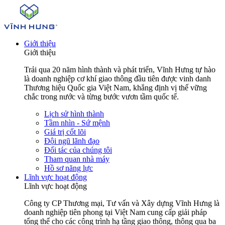
Giới thiệu
Giới thiệu
Trải qua 20 năm hình thành và phát triển, Vĩnh Hưng tự hào
là doanh nghiệp cơ khí giao thông đầu tiên được vinh danh
Thương hiệu Quốc gia Việt Nam, khẳng định vị thế vững
chắc trong nước và từng bước vươn tầm quốc tế.
Lịch sử hình thành
Tầm nhìn - Sứ mệnh
Giá trị cốt lõi
Đội ngũ lãnh đạo
Đối tác của chúng tôi
Tham quan nhà máy
Hồ sơ năng lực
Lĩnh vực hoạt động
Lĩnh vực hoạt động
Công ty CP Thương mại, Tư vấn và Xây dựng Vĩnh Hưng là
doanh nghiệp tiên phong tại Việt Nam cung cấp giải pháp
tổng thể cho các công trình hạ tầng giao thông, thông qua ba