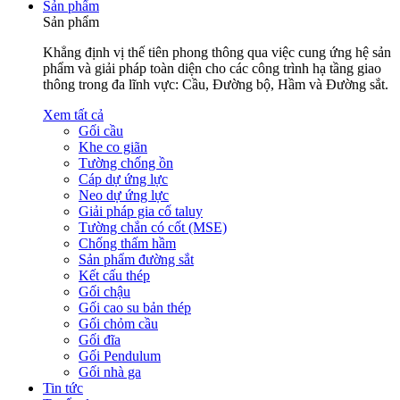
Sản phẩm
Sản phẩm
Khẳng định vị thế tiên phong thông qua việc cung ứng hệ sản
phẩm và giải pháp toàn diện cho các công trình hạ tầng giao
thông trong đa lĩnh vực: Cầu, Đường bộ, Hầm và Đường sắt.
Xem tất cả
Gối cầu
Khe co giãn
Tường chống ồn
Cáp dự ứng lực
Neo dự ứng lực
Giải pháp gia cố taluy
Tường chắn có cốt (MSE)
Chống thấm hầm
Sản phẩm đường sắt
Kết cấu thép
Gối chậu
Gối cao su bản thép
Gối chỏm cầu
Gối đĩa
Gối Pendulum
Gối nhà ga
Tin tức