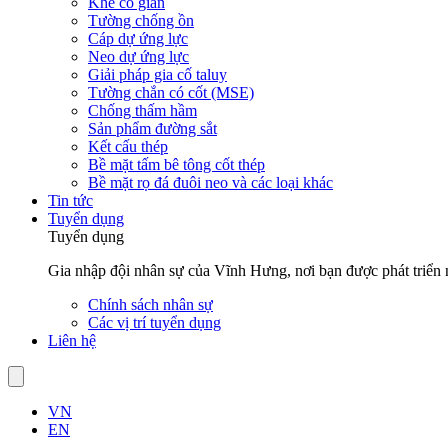
Khe co giãn
Tường chống ồn
Cáp dự ứng lực
Neo dự ứng lực
Giải pháp gia cố taluy
Tường chắn có cốt (MSE)
Chống thấm hầm
Sản phẩm đường sắt
Kết cấu thép
Bề mặt tấm bê tông cốt thép
Bề mặt rọ đá đuôi neo và các loại khác
Tin tức
Tuyển dụng
Tuyển dụng
Gia nhập đội nhân sự của Vĩnh Hưng, nơi bạn được phát triển n
Chính sách nhân sự
Các vị trí tuyển dụng
Liên hệ
VN
EN