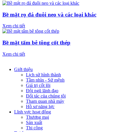
Bề mặt rọ đá đuôi neo và các loại khác
Xem chi tiết
Bề mặt tấm bê tông cốt thép
Xem chi tiết
Giới thiệu
Lịch sử hình thành
Tầm nhìn - Sứ mệnh
Giá trị cốt lõi
Đội ngũ lãnh đạo
Đối tác của chúng tôi
Tham quan nhà máy
Hồ sơ năng lực
Lĩnh vực hoạt động
Thương mại
Sản xuất
Thi công