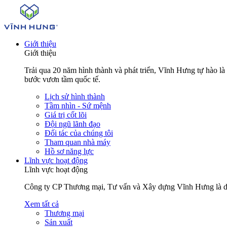
Giới thiệu
Giới thiệu
Trải qua 20 năm hình thành và phát triển, Vĩnh Hưng tự hào l
bước vươn tầm quốc tế.
Lịch sử hình thành
Tầm nhìn - Sứ mệnh
Giá trị cốt lõi
Đội ngũ lãnh đạo
Đối tác của chúng tôi
Tham quan nhà máy
Hồ sơ năng lực
Lĩnh vực hoạt động
Lĩnh vực hoạt động
Công ty CP Thương mại, Tư vấn và Xây dựng Vĩnh Hưng là doanh
Xem tất cả
Thương mại
Sản xuất