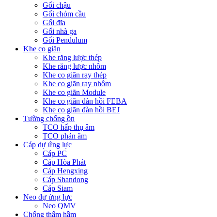
Gối chậu
Gối chỏm cầu
Gối đĩa
Gối nhà ga
Gối Pendulum
Khe co giãn
Khe răng lược thép
Khe răng lược nhôm
Khe co giãn ray thép
Khe co giãn ray nhôm
Khe co giãn Module
Khe co giãn đàn hồi FEBA
Khe co giãn đàn hồi BEJ
Tường chống ồn
TCO hấp thụ âm
TCO phản âm
Cáp dự ứng lực
Cáp PC
Cáp Hòa Phát
Cáp Hengxing
Cáp Shandong
Cáp Siam
Neo dự ứng lực
Neo QMV
Chống thấm hầm