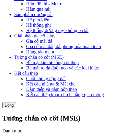
Hầm đô thị - Metro
Hầm qua núi
Sản phẩm đường sắt
Hệ phụ kiện
Hệ thống ghi
Hệ thống đường ray không ba lát
Giải pháp gia cố taluy
Gia cố mái đá
Gia cố mái đất, đá phong hóa hoàn toàn
Hàng rào mềm
Tường chắn có cốt (MSE)
Bề mặt tấm bê tông cốt thép
Bề mặt rọ đá đuôi neo và các loại khác
Kết cấu thép
Chốt chống động đất
Kết cấu nhà ga & Mái che
Dầm thép và dầm hộp thép
Kết cấu thép khác cho hạ tầng giao thông
Đóng
Tường chắn có cốt (MSE)
Danh mục