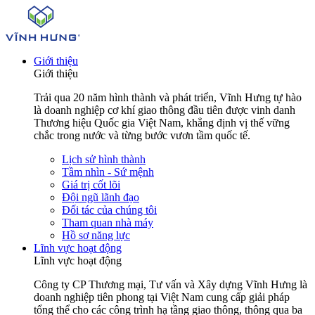
Giới thiệu
Giới thiệu
Trải qua 20 năm hình thành và phát triển, Vĩnh Hưng tự hào
là doanh nghiệp cơ khí giao thông đầu tiên được vinh danh
Thương hiệu Quốc gia Việt Nam, khẳng định vị thế vững
chắc trong nước và từng bước vươn tầm quốc tế.
Lịch sử hình thành
Tầm nhìn - Sứ mệnh
Giá trị cốt lõi
Đội ngũ lãnh đạo
Đối tác của chúng tôi
Tham quan nhà máy
Hồ sơ năng lực
Lĩnh vực hoạt động
Lĩnh vực hoạt động
Công ty CP Thương mại, Tư vấn và Xây dựng Vĩnh Hưng là
doanh nghiệp tiên phong tại Việt Nam cung cấp giải pháp
tổng thể cho các công trình hạ tầng giao thông, thông qua ba