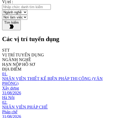
Vị trí :
Tìm kiếm
Các vị trí tuyển dụng
STT
VỊ TRÍ TUYỂN DỤNG
NGÀNH NGHỀ
HẠN NỘP HỒ SƠ
ĐỊA ĐIỂM
01.
NHÂN VIÊN THIẾT KẾ BIỆN PHÁP THI CÔNG (VĂN
PHÒNG)
Xây dựng
31/08/2026
Hà Nội
02.
NHÂN VIÊN PHÁP CHẾ
Pháp chế
31/08/2026