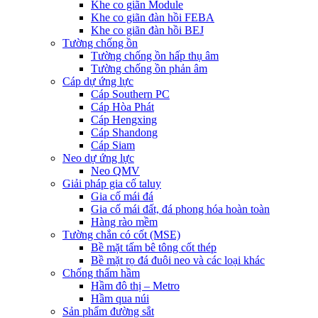
Khe co giãn Module
Khe co giãn đàn hồi FEBA
Khe co giãn đàn hồi BEJ
Tường chống ồn
Tường chống ồn hấp thụ âm
Tường chống ồn phản âm
Cáp dự ứng lực
Cáp Southern PC
Cáp Hòa Phát
Cáp Hengxing
Cáp Shandong
Cáp Siam
Neo dự ứng lực
Neo QMV
Giải pháp gia cố taluy
Gia cố mái đá
Gia cố mái đất, đá phong hóa hoàn toàn
Hàng rào mềm
Tường chắn có cốt (MSE)
Bề mặt tấm bê tông cốt thép
Bề mặt rọ đá đuôi neo và các loại khác
Chống thấm hầm
Hầm đô thị – Metro
Hầm qua núi
Sản phẩm đường sắt