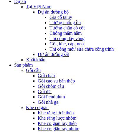
Dự án
Tại Việt Nam
Dự án đường bộ
Gia cố taluy
Tường chống ồn
Tường chắn có cốt
Chống thấm hầm
Thi công dây văng
Gối, khe, cáp, neo
Thi công mới/ sửa chữa công trình
Dự án đường sắt
Xuất khẩu
Sản phẩm
Gối cầu
Gối chậu
Gối cao su bản thép
Gối chỏm cầu
Gối đĩa
Gối Pendulum
Gối nhà ga
Khe co giãn
Khe răng lược thép
Khe răng lược nhôm
Khe co giãn ray thép
Khe co giãn ray nhôm