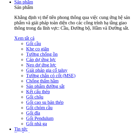
Sản phẩm
Sản phẩm
Khẳng định vị thế tiên phong thông qua việc cung ứng hệ sản
phẩm và giải pháp toàn diện cho các công trình hạ tầng giao
thông trong đa lĩnh vực: Cầu, Đường bộ, Hầm và Đường sắt.
Xem tất cả
Gối cầu
Khe co giãn
Tường chống ồn
Cáp dự ứng lực
Neo dự ứng lực
Giải pháp gia cố taluy
Tường chắn có cốt (MSE)
Chống thấm hầm
Sản phẩm đường sắt
Kết cấu thép
Gối chậu
Gối cao su bản thép
Gối chỏm cầu
Gối đĩa
Gối Pendulum
Gối nhà ga
Tin tức