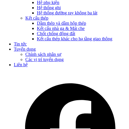
Hệ phụ kiện
Hệ thống ghi
Hệ thống đường ray không ba lát
Kết cấu thép
Dầm thép và dầm hộp thép
Kết cấu nhà ga & Mái che
Chốt chống động đất
Kết cấu thép khác cho hạ tầng giao thông
Tin tức
Tuyển dụng
Chính sách nhân sự
Các vị trí tuyển dụng
Liên hệ