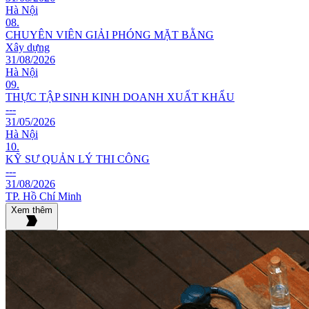
Hà Nội
08.
CHUYÊN VIÊN GIẢI PHÓNG MẶT BẰNG
Xây dựng
31/08/2026
Hà Nội
09.
THỰC TẬP SINH KINH DOANH XUẤT KHẨU
---
31/05/2026
Hà Nội
10.
KỸ SƯ QUẢN LÝ THI CÔNG
---
31/08/2026
TP. Hồ Chí Minh
Xem thêm