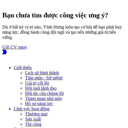
Bạn chưa tìm được công việc ưng ý?
Dù ở bất kỳ vị trí nào, Vĩnh Hưng luôn tạo cơ hội để bạn phát huy
năng lực, đồng hành cùng đội ngũ và tạo nên những giá trị bền
vững.
Gửi CV ngay
Giới thiệu
Lịch sử hình thành
Tầm nhìn - Sứ mệnh
Giá trị cốt lõi
Đội ngũ lãnh đạo
Đối tác của chúng tôi
Tham quan nhà máy
Hồ sơ năng lực
Lĩnh vực hoạt động
Thương mại
Sản xuất
Thi công