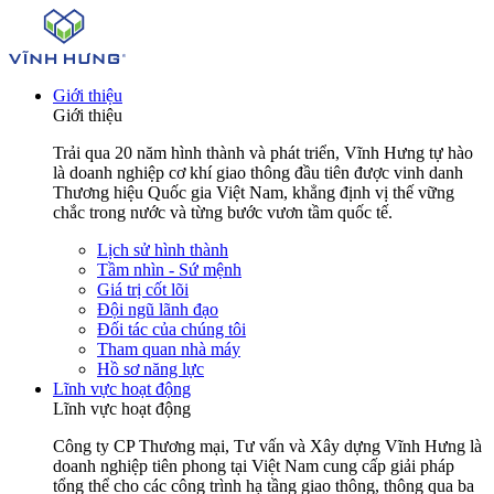
Giới thiệu
Giới thiệu
Trải qua 20 năm hình thành và phát triển, Vĩnh Hưng tự hào
là doanh nghiệp cơ khí giao thông đầu tiên được vinh danh
Thương hiệu Quốc gia Việt Nam, khẳng định vị thế vững
chắc trong nước và từng bước vươn tầm quốc tế.
Lịch sử hình thành
Tầm nhìn - Sứ mệnh
Giá trị cốt lõi
Đội ngũ lãnh đạo
Đối tác của chúng tôi
Tham quan nhà máy
Hồ sơ năng lực
Lĩnh vực hoạt động
Lĩnh vực hoạt động
Công ty CP Thương mại, Tư vấn và Xây dựng Vĩnh Hưng là
doanh nghiệp tiên phong tại Việt Nam cung cấp giải pháp
tổng thể cho các công trình hạ tầng giao thông, thông qua ba