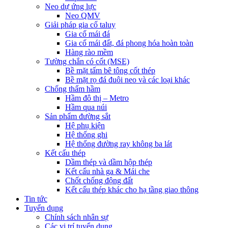
Neo dự ứng lực
Neo QMV
Giải pháp gia cố taluy
Gia cố mái đá
Gia cố mái đất, đá phong hóa hoàn toàn
Hàng rào mềm
Tường chắn có cốt (MSE)
Bề mặt tấm bê tông cốt thép
Bề mặt rọ đá đuôi neo và các loại khác
Chống thấm hầm
Hầm đô thị – Metro
Hầm qua núi
Sản phẩm đường sắt
Hệ phụ kiện
Hệ thống ghi
Hệ thống đường ray không ba lát
Kết cấu thép
Dầm thép và dầm hộp thép
Kết cấu nhà ga & Mái che
Chốt chống động đất
Kết cấu thép khác cho hạ tầng giao thông
Tin tức
Tuyển dụng
Chính sách nhân sự
Các vị trí tuyển dụng