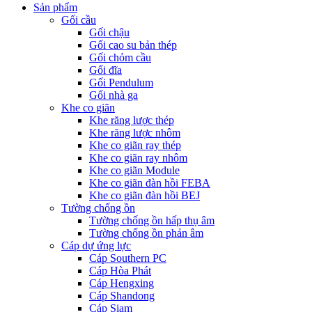
Sản phẩm
Gối cầu
Gối chậu
Gối cao su bản thép
Gối chỏm cầu
Gối đĩa
Gối Pendulum
Gối nhà ga
Khe co giãn
Khe răng lược thép
Khe răng lược nhôm
Khe co giãn ray thép
Khe co giãn ray nhôm
Khe co giãn Module
Khe co giãn đàn hồi FEBA
Khe co giãn đàn hồi BEJ
Tường chống ồn
Tường chống ồn hấp thụ âm
Tường chống ồn phản âm
Cáp dự ứng lực
Cáp Southern PC
Cáp Hòa Phát
Cáp Hengxing
Cáp Shandong
Cáp Siam