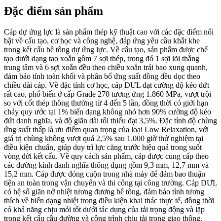
Đặc điểm sản phẩm
Cáp dự ứng lực là sản phẩm thép kỹ thuật cao với các đặc điểm nổi
bật về cấu tạo, cơ học và công nghệ, đáp ứng yêu cầu khắt khe
trong kết cấu bê tông dự ứng lực. Về cấu tạo, sản phẩm được chế
tạo dưới dạng tao xoắn gồm 7 sợi thép, trong đó 1 sợi lõi thẳng
trung tâm và 6 sợi xoắn đều theo chiều xoắn trái bao xung quanh,
đảm bảo tính toàn khối và phân bố ứng suất đồng đều dọc theo
chiều dài cáp. Về đặc tính cơ học, cáp DƯL đạt cường độ kéo đứt
rất cao, phổ biến ở cấp Grade 270 tương ứng 1.860 MPa, vượt trội
so với cốt thép thông thường từ 4 đến 5 lần, đồng thời có giới hạn
chảy quy ước tại 1% biến dạng không nhỏ hơn 90% cường độ kéo
đứt danh nghĩa, và độ giãn dài tối thiểu đạt 3,5%. Đặc tính độ chùng
ứng suất thấp là ưu điểm quan trọng của loại Low Relaxation, với
giá trị chùng không vượt quá 2,5% sau 1.000 giờ thử nghiệm tại
điều kiện chuẩn, giúp duy trì lực căng trước hiệu quả trong suốt
vòng đời kết cấu. Về quy cách sản phẩm, cáp được cung cấp theo
các đường kính danh nghĩa thông dụng gồm 9,3 mm, 12,7 mm và
15,2 mm. Cáp được đóng cuộn trong nhà máy để đảm bao thuận
tiện an toàn trong vận chuyển và thi công tại công trường. Cáp DƯL
có hệ số giãn nở nhiệt tương đương bê tông, đảm bảo tính tương
thích về biến dạng nhiệt trong điều kiện khai thác thực tế, đồng thời
có khả năng chịu mỏi tốt dưới tác dụng của tải trọng động và lặp
trong kết cấu cầu đường và công trình chịu tải trọng giao thông.