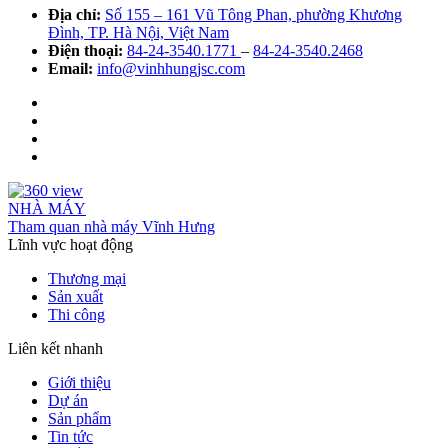
Địa chỉ:
Số 155 – 161 Vũ Tông Phan, phường Khương
Đình, TP. Hà Nội, Việt Nam
Điện thoại:
84-24-3540.1771
–
84-24-3540.2468
Email:
info@vinhhungjsc.com
NHÀ MÁY
Tham quan nhà máy Vĩnh Hưng
Lĩnh vực hoạt động
Thương mại
Sản xuất
Thi công
Liên kết nhanh
Giới thiệu
Dự án
Sản phẩm
Tin tức