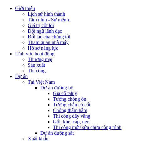
Giới thiệu
Lịch sử hình thành
Tầm nhìn - Sứ mệnh
Giá trị cốt lõi
Đội ngũ lãnh đạo
Đối tác của chúng tôi
Tham quan nhà máy
Hồ sơ năng lực
Lĩnh vực hoạt động
Thương mại
Sản xuất
Thi công
Dự án
Tại Việt Nam
Dự án đường bộ
Gia cố taluy
Tường chống ồn
Tường chắn có cốt
Chống thấm hầm
Thi công dây văng
Gối, khe, cáp, neo
Thi công mới/ sửa chữa công trình
Dự án đường sắt
Xuất khẩu