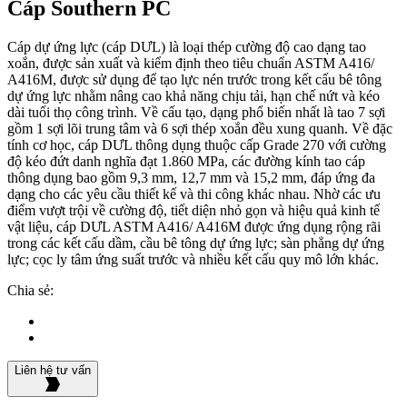
Cáp Southern PC
Cáp dự ứng lực (cáp DƯL) là loại thép cường độ cao dạng tao
xoắn, được sản xuất và kiểm định theo tiêu chuẩn ASTM A416/
A416M, được sử dụng để tạo lực nén trước trong kết cấu bê tông
dự ứng lực nhằm nâng cao khả năng chịu tải, hạn chế nứt và kéo
dài tuổi thọ công trình. Về cấu tạo, dạng phổ biến nhất là tao 7 sợi
gồm 1 sợi lõi trung tâm và 6 sợi thép xoắn đều xung quanh. Về đặc
tính cơ học, cáp DƯL thông dụng thuộc cấp Grade 270 với cường
độ kéo đứt danh nghĩa đạt 1.860 MPa, các đường kính tao cáp
thông dụng bao gồm 9,3 mm, 12,7 mm và 15,2 mm, đáp ứng đa
dạng cho các yêu cầu thiết kế và thi công khác nhau. Nhờ các ưu
điểm vượt trội về cường độ, tiết diện nhỏ gọn và hiệu quả kinh tế
vật liệu, cáp DƯL ASTM A416/ A416M được ứng dụng rộng rãi
trong các kết cấu dầm, cầu bê tông dự ứng lực; sàn phẳng dự ứng
lực; cọc ly tâm ứng suất trước và nhiều kết cấu quy mô lớn khác.
Chia sẻ:
Liên hệ tư vấn