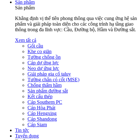
Sản phẩm
Sản phẩm
Khẳng định vị thế tiên phong thông qua việc cung ứng hệ sản
phẩm và giải pháp toàn diện cho các công trình hạ tầng giao
thông trong đa lĩnh vực: Cầu, Đường bộ, Hầm và Đường sắt.
Xem tất cả
Gối cầu
Khe co giãn
Tường chống ồn
Cáp dự ứng lực
Neo dự ứng lực
Giải pháp gia cố taluy
Tường chắn có cốt (MSE)
Chống thấm hầm
Sản phẩm đường sắt
Kết cấu thép
Cáp Southern PC
Cáp Hòa Phát
Cáp Hengxing
Cáp Shandong
Cáp Siam
Tin tức
Tuyển dụng