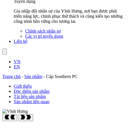
Tuyển dụng
Gia nhập đội nhân sự của Vĩnh Hưng, nơi bạn được phát
triển năng lực, chinh phục thử thách và cùng kiến tạo những
công trình bền vững cho tương lai.
Chính sách nhân sự
Các vị trí tuyển dụng
Liên hệ
VN
EN
Trang chủ
-
Sản phẩm
-
Cáp Southern PC
Giới thiệu
Đặc điểm sản phẩm
Tài liệu sản phẩm
Sản phẩm liên quan