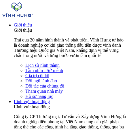
Giới thiệu
Giới thiệu
Trải qua 20 năm hình thành và phát triển, Vĩnh Hưng tự hào
là doanh nghiệp cơ khí giao thông đầu tiên được vinh danh
Thương hiệu Quốc gia Việt Nam, khẳng định vị thế vững
chắc trong nước và từng bước vươn tầm quốc tế.
Lịch sử hình thành
Tầm nhìn - Sứ mệnh
Giá trị cốt lõi
Đội ngũ lãnh đạo
Đối tác của chúng tôi
Tham quan nhà máy
Hồ sơ năng lực
Lĩnh vực hoạt động
Lĩnh vực hoạt động
Công ty CP Thương mại, Tư vấn và Xây dựng Vĩnh Hưng là
doanh nghiệp tiên phong tại Việt Nam cung cấp giải pháp
tổng thể cho các công trình hạ tầng giao thông, thông qua ba