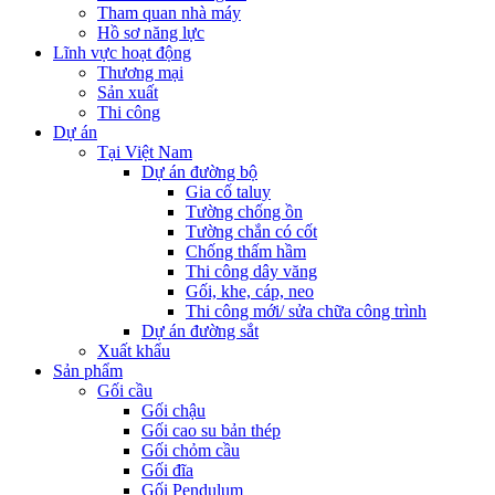
Tham quan nhà máy
Hồ sơ năng lực
Lĩnh vực hoạt động
Thương mại
Sản xuất
Thi công
Dự án
Tại Việt Nam
Dự án đường bộ
Gia cố taluy
Tường chống ồn
Tường chắn có cốt
Chống thấm hầm
Thi công dây văng
Gối, khe, cáp, neo
Thi công mới/ sửa chữa công trình
Dự án đường sắt
Xuất khẩu
Sản phẩm
Gối cầu
Gối chậu
Gối cao su bản thép
Gối chỏm cầu
Gối đĩa
Gối Pendulum