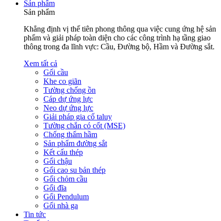
Sản phẩm
Sản phẩm
Khẳng định vị thế tiên phong thông qua việc cung ứng hệ sản
phẩm và giải pháp toàn diện cho các công trình hạ tầng giao
thông trong đa lĩnh vực: Cầu, Đường bộ, Hầm và Đường sắt.
Xem tất cả
Gối cầu
Khe co giãn
Tường chống ồn
Cáp dự ứng lực
Neo dự ứng lực
Giải pháp gia cố taluy
Tường chắn có cốt (MSE)
Chống thấm hầm
Sản phẩm đường sắt
Kết cấu thép
Gối chậu
Gối cao su bản thép
Gối chỏm cầu
Gối đĩa
Gối Pendulum
Gối nhà ga
Tin tức