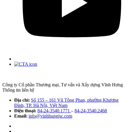
Công ty Cổ phần Thương mại, Tư vấn và Xây dựng Vĩnh Hưng
Thông tin liên hệ
Địa chỉ:
Số 155 – 161 Vũ Tông Phan, phường Khương
Đình, TP. Hà Nội, Việt Nam
Điện thoại:
84-24-3540.1771
–
84-24-3540.2468
Email:
info@vinhhungjsc.com