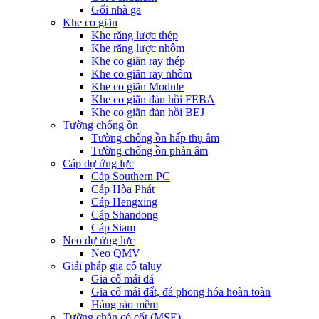
Gối nhà ga
Khe co giãn
Khe răng lược thép
Khe răng lược nhôm
Khe co giãn ray thép
Khe co giãn ray nhôm
Khe co giãn Module
Khe co giãn đàn hồi FEBA
Khe co giãn đàn hồi BEJ
Tường chống ồn
Tường chống ồn hấp thụ âm
Tường chống ồn phản âm
Cáp dự ứng lực
Cáp Southern PC
Cáp Hòa Phát
Cáp Hengxing
Cáp Shandong
Cáp Siam
Neo dự ứng lực
Neo QMV
Giải pháp gia cố taluy
Gia cố mái đá
Gia cố mái đất, đá phong hóa hoàn toàn
Hàng rào mềm
Tường chắn có cốt (MSE)