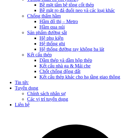
Bề mặt tấm bê tông cốt thép
Bề mặt rọ đá đuôi neo và các loại khác
Chống thấm hầm
Hầm đô thị – Metro
Hầm qua núi
Sản phẩm đường sắt
Hệ phụ kiện
Hệ thống ghi
Hệ thống đường ray không ba lát
Kết cấu thép
Dầm thép và dầm hộp thép
Kết cấu nhà ga & Mái che
Chốt chống động đất
Kết cấu thép khác cho hạ tầng giao thông
Tin tức
Tuyển dụng
Chính sách nhân sự
Các vị trí tuyển dụng
Liên hệ