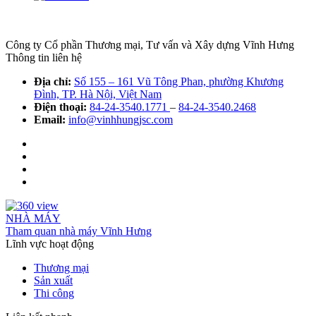
Công ty Cổ phần Thương mại, Tư vấn và Xây dựng Vĩnh Hưng
Thông tin liên hệ
Địa chỉ:
Số 155 – 161 Vũ Tông Phan, phường Khương
Đình, TP. Hà Nội, Việt Nam
Điện thoại:
84-24-3540.1771
–
84-24-3540.2468
Email:
info@vinhhungjsc.com
NHÀ MÁY
Tham quan nhà máy Vĩnh Hưng
Lĩnh vực hoạt động
Thương mại
Sản xuất
Thi công