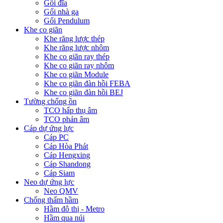
Gối đĩa
Gối nhà ga
Gối Pendulum
Khe co giãn
Khe răng lược thép
Khe răng lược nhôm
Khe co giãn ray thép
Khe co giãn ray nhôm
Khe co giãn Module
Khe co giãn đàn hồi FEBA
Khe co giãn đàn hồi BEJ
Tường chống ồn
TCO hấp thụ âm
TCO phản âm
Cáp dự ứng lực
Cáp PC
Cáp Hòa Phát
Cáp Hengxing
Cáp Shandong
Cáp Siam
Neo dự ứng lực
Neo QMV
Chống thấm hầm
Hầm đô thị - Metro
Hầm qua núi