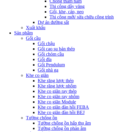
Chống thấm hầm
Thi công dây văng
Gối, khe, cáp, neo
Thi công mới/ sửa chữa công trình
Dự án đường sắt
Xuất khẩu
Sản phẩm
Gối cầu
Gối chậu
Gối cao su bản thép
Gối chỏm cầu
Gối đĩa
Gối Pendulum
Gối nhà ga
Khe co giãn
Khe răng lược thép
Khe răng lược nhôm
Khe co giãn ray thép
Khe co giãn ray nhôm
Khe co giãn Module
Khe co giãn đàn hồi FEBA
Khe co giãn đàn hồi BEJ
Tường chống ồn
Tường chống ồn hấp thụ âm
Tường chống ồn phản âm