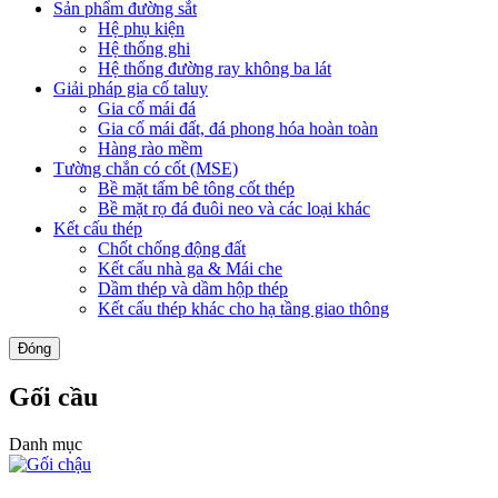
Sản phẩm đường sắt
Hệ phụ kiện
Hệ thống ghi
Hệ thống đường ray không ba lát
Giải pháp gia cố taluy
Gia cố mái đá
Gia cố mái đất, đá phong hóa hoàn toàn
Hàng rào mềm
Tường chắn có cốt (MSE)
Bề mặt tấm bê tông cốt thép
Bề mặt rọ đá đuôi neo và các loại khác
Kết cấu thép
Chốt chống động đất
Kết cấu nhà ga & Mái che
Dầm thép và dầm hộp thép
Kết cấu thép khác cho hạ tầng giao thông
Đóng
Gối cầu
Danh mục