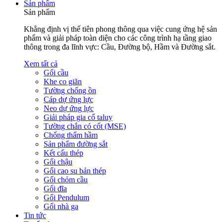
Sản phẩm
Sản phẩm
Khẳng định vị thế tiên phong thông qua việc cung ứng hệ sản
phẩm và giải pháp toàn diện cho các công trình hạ tầng giao
thông trong đa lĩnh vực: Cầu, Đường bộ, Hầm và Đường sắt.
Xem tất cả
Gối cầu
Khe co giãn
Tường chống ồn
Cáp dự ứng lực
Neo dự ứng lực
Giải pháp gia cố taluy
Tường chắn có cốt (MSE)
Chống thấm hầm
Sản phẩm đường sắt
Kết cấu thép
Gối chậu
Gối cao su bản thép
Gối chỏm cầu
Gối đĩa
Gối Pendulum
Gối nhà ga
Tin tức