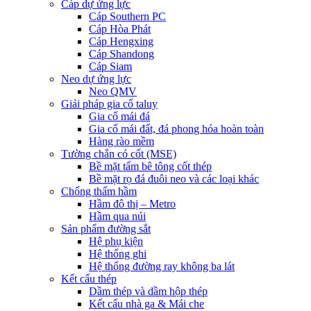
Cáp dự ứng lực
Cáp Southern PC
Cáp Hòa Phát
Cáp Hengxing
Cáp Shandong
Cáp Siam
Neo dự ứng lực
Neo QMV
Giải pháp gia cố taluy
Gia cố mái đá
Gia cố mái đất, đá phong hóa hoàn toàn
Hàng rào mềm
Tường chắn có cốt (MSE)
Bề mặt tấm bê tông cốt thép
Bề mặt rọ đá đuôi neo và các loại khác
Chống thấm hầm
Hầm đô thị – Metro
Hầm qua núi
Sản phẩm đường sắt
Hệ phụ kiện
Hệ thống ghi
Hệ thống đường ray không ba lát
Kết cấu thép
Dầm thép và dầm hộp thép
Kết cấu nhà ga & Mái che