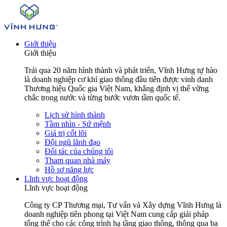
Giới thiệu
Giới thiệu
Trải qua 20 năm hình thành và phát triển, Vĩnh Hưng tự hào
là doanh nghiệp cơ khí giao thông đầu tiên được vinh danh
Thương hiệu Quốc gia Việt Nam, khẳng định vị thế vững
chắc trong nước và từng bước vươn tầm quốc tế.
Lịch sử hình thành
Tầm nhìn - Sứ mệnh
Giá trị cốt lõi
Đội ngũ lãnh đạo
Đối tác của chúng tôi
Tham quan nhà máy
Hồ sơ năng lực
Lĩnh vực hoạt động
Lĩnh vực hoạt động
Công ty CP Thương mại, Tư vấn và Xây dựng Vĩnh Hưng là
doanh nghiệp tiên phong tại Việt Nam cung cấp giải pháp
tổng thể cho các công trình hạ tầng giao thông, thông qua ba