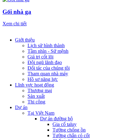
Gối nhà ga
Xem chi tiết
Giới thiệu
Lịch sử hình thành
Tầm nhìn - Sứ mệnh
Giá trị cốt lõi
Đội ngũ lãnh đạo
Đối tác của chúng tôi
Tham quan nhà máy
Hồ sơ năng lực
Lĩnh vực hoạt động
Thương mại
Sản xuất
Thi công
Dự án
Tại Việt Nam
Dự án đường bộ
Gia cố taluy
Tường chống ồn
Tường chắn có cốt