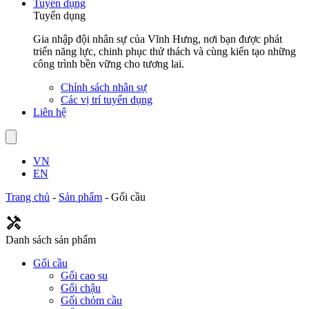
Tuyển dụng
Tuyển dụng
Gia nhập đội nhân sự của Vĩnh Hưng, nơi bạn được phát
triển năng lực, chinh phục thử thách và cùng kiến tạo những
công trình bền vững cho tương lai.
Chính sách nhân sự
Các vị trí tuyển dụng
Liên hệ
VN
EN
Trang chủ
-
Sản phẩm
-
Gối cầu
Danh sách sản phẩm
Gối cầu
Gối cao su
Gối chậu
Gối chỏm cầu