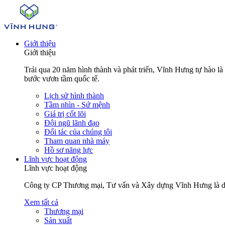
Giới thiệu
Giới thiệu
Trải qua 20 năm hình thành và phát triển, Vĩnh Hưng tự hào l
bước vươn tầm quốc tế.
Lịch sử hình thành
Tầm nhìn - Sứ mệnh
Giá trị cốt lõi
Đội ngũ lãnh đạo
Đối tác của chúng tôi
Tham quan nhà máy
Hồ sơ năng lực
Lĩnh vực hoạt động
Lĩnh vực hoạt động
Công ty CP Thương mại, Tư vấn và Xây dựng Vĩnh Hưng là doanh
Xem tất cả
Thương mại
Sản xuất