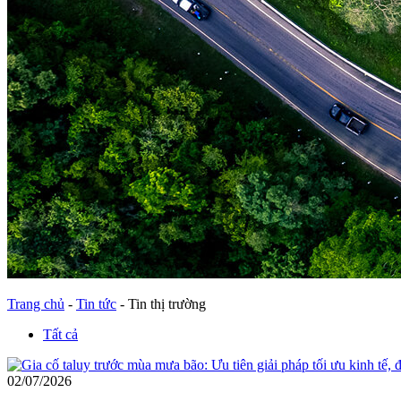
Trang chủ
-
Tin tức
-
Tin thị trường
Tất cả
02/07/2026