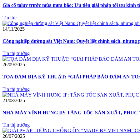
Gia cố taluy trước mùa mưa bão: Ưu tiên giải pháp tối ưu kinh t
Tin tức
14/11/2025
Công nghiệp đường sắt Việt Nam: Quyết liệt chính sách, nhưng 
Tin thị trường
26/09/2025
TỌA ĐÀM ĐỊA KỸ THUẬT: “GIẢI PHÁP BẢO ĐẢM AN T
Tin thị trường
21/08/2025
NHÀ MÁY VĨNH HƯNG IP: TĂNG TỐC SẢN XUẤT, PHỤC
Tin thị trường
26/07/2025