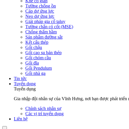
Khe co giãn
Tường chống ồn
Cáp dự ứng lực
Neo dự ứng lực
Giải pháp gia cố taluy
Tường chắn có cốt (MSE)
Chống thấm hầm
Sản phẩm đường sắt
Kết cấu thép
Gối chậu
Gối cao su bản thép
Gối chỏm cầu
Gối đĩa
Gối Pendulum
Gối nhà ga
Tin tức
Tuyển dụng
Tuyển dụng
Gia nhập đội nhân sự của Vĩnh Hưng, nơi bạn được phát triển n
Chính sách nhân sự
Các vị trí tuyển dụng
Liên hệ