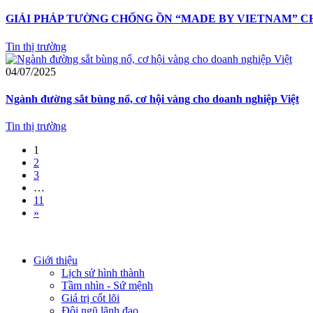
GIẢI PHÁP TƯỜNG CHỐNG ỒN “MADE BY VIETNAM” C
Tin thị trường
04/07/2025
Ngành đường sắt bùng nổ, cơ hội vàng cho doanh nghiệp Việt
Tin thị trường
1
2
3
…
11
»
Giới thiệu
Lịch sử hình thành
Tầm nhìn - Sứ mệnh
Giá trị cốt lõi
Đội ngũ lãnh đạo