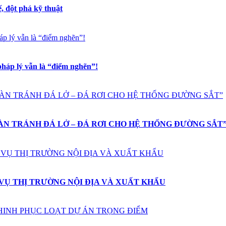
ế, đột phá kỹ thuật
pháp lý vẫn là “điểm nghẽn”!
OÀN TRÁNH ĐÁ LỞ – ĐÁ RƠI CHO HỆ THỐNG ĐƯỜNG SẮT
 VỤ THỊ TRƯỜNG NỘI ĐỊA VÀ XUẤT KHẨU