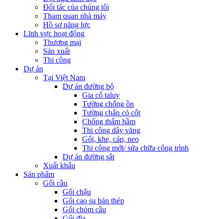
Đối tác của chúng tôi
Tham quan nhà máy
Hồ sơ năng lực
Lĩnh vực hoạt động
Thương mại
Sản xuất
Thi công
Dự án
Tại Việt Nam
Dự án đường bộ
Gia cố taluy
Tường chống ồn
Tường chắn có cốt
Chống thấm hầm
Thi công dây văng
Gối, khe, cáp, neo
Thi công mới/ sửa chữa công trình
Dự án đường sắt
Xuất khẩu
Sản phẩm
Gối cầu
Gối chậu
Gối cao su bản thép
Gối chỏm cầu
Gối đĩa