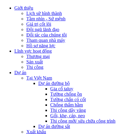
Giới thiệu
Lịch sử hình thành
Tầm nhìn - Sứ mệnh
Giá trị cốt lõi
Đội ngũ lãnh đạo
Đối tác của chúng tôi
Tham quan nhà máy
Hồ sơ năng lực
Lĩnh vực hoạt động
Thương mại
Sản xuất
Thi công
Dự án
Tại Việt Nam
Dự án đường bộ
Gia cố taluy
Tường chống ồn
Tường chắn có cốt
Chống thấm hầm
Thi công dây văng
Gối, khe, cáp, neo
Thi công mới/ sửa chữa công trình
Dự án đường sắt
Xuất khẩu