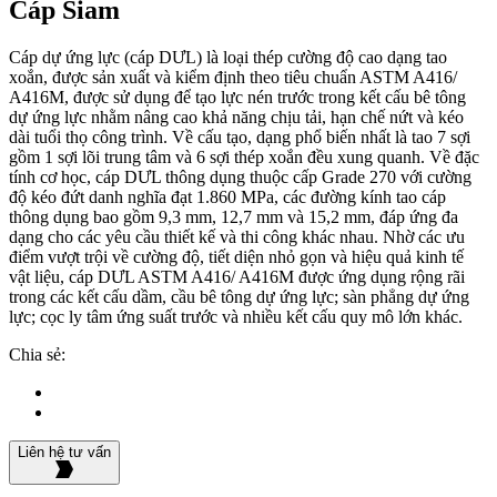
Cáp Siam
Cáp dự ứng lực (cáp DƯL) là loại thép cường độ cao dạng tao
xoắn, được sản xuất và kiểm định theo tiêu chuẩn ASTM A416/
A416M, được sử dụng để tạo lực nén trước trong kết cấu bê tông
dự ứng lực nhằm nâng cao khả năng chịu tải, hạn chế nứt và kéo
dài tuổi thọ công trình. Về cấu tạo, dạng phổ biến nhất là tao 7 sợi
gồm 1 sợi lõi trung tâm và 6 sợi thép xoắn đều xung quanh. Về đặc
tính cơ học, cáp DƯL thông dụng thuộc cấp Grade 270 với cường
độ kéo đứt danh nghĩa đạt 1.860 MPa, các đường kính tao cáp
thông dụng bao gồm 9,3 mm, 12,7 mm và 15,2 mm, đáp ứng đa
dạng cho các yêu cầu thiết kế và thi công khác nhau. Nhờ các ưu
điểm vượt trội về cường độ, tiết diện nhỏ gọn và hiệu quả kinh tế
vật liệu, cáp DƯL ASTM A416/ A416M được ứng dụng rộng rãi
trong các kết cấu dầm, cầu bê tông dự ứng lực; sàn phẳng dự ứng
lực; cọc ly tâm ứng suất trước và nhiều kết cấu quy mô lớn khác.
Chia sẻ:
Liên hệ tư vấn