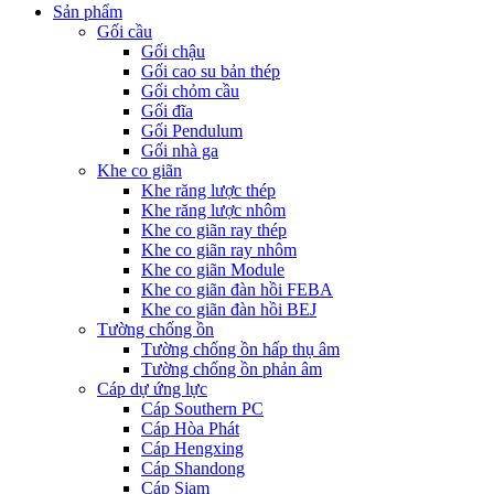
Sản phẩm
Gối cầu
Gối chậu
Gối cao su bản thép
Gối chỏm cầu
Gối đĩa
Gối Pendulum
Gối nhà ga
Khe co giãn
Khe răng lược thép
Khe răng lược nhôm
Khe co giãn ray thép
Khe co giãn ray nhôm
Khe co giãn Module
Khe co giãn đàn hồi FEBA
Khe co giãn đàn hồi BEJ
Tường chống ồn
Tường chống ồn hấp thụ âm
Tường chống ồn phản âm
Cáp dự ứng lực
Cáp Southern PC
Cáp Hòa Phát
Cáp Hengxing
Cáp Shandong
Cáp Siam