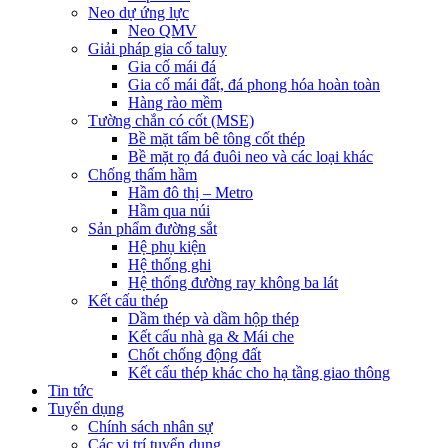
Neo dự ứng lực
Neo QMV
Giải pháp gia cố taluy
Gia cố mái đá
Gia cố mái đất, đá phong hóa hoàn toàn
Hàng rào mềm
Tường chắn có cốt (MSE)
Bề mặt tấm bê tông cốt thép
Bề mặt rọ đá đuôi neo và các loại khác
Chống thấm hầm
Hầm đô thị – Metro
Hầm qua núi
Sản phẩm đường sắt
Hệ phụ kiện
Hệ thống ghi
Hệ thống đường ray không ba lát
Kết cấu thép
Dầm thép và dầm hộp thép
Kết cấu nhà ga & Mái che
Chốt chống động đất
Kết cấu thép khác cho hạ tầng giao thông
Tin tức
Tuyển dụng
Chính sách nhân sự
Các vị trí tuyển dụng