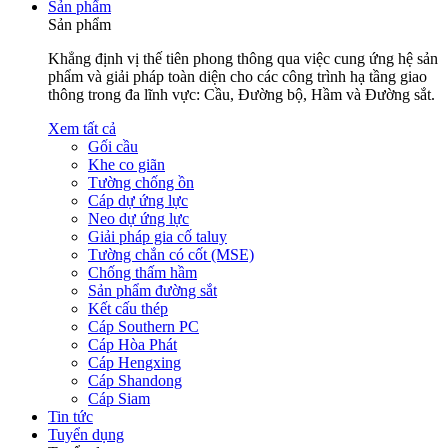
Sản phẩm
Sản phẩm
Khẳng định vị thế tiên phong thông qua việc cung ứng hệ sản
phẩm và giải pháp toàn diện cho các công trình hạ tầng giao
thông trong đa lĩnh vực: Cầu, Đường bộ, Hầm và Đường sắt.
Xem tất cả
Gối cầu
Khe co giãn
Tường chống ồn
Cáp dự ứng lực
Neo dự ứng lực
Giải pháp gia cố taluy
Tường chắn có cốt (MSE)
Chống thấm hầm
Sản phẩm đường sắt
Kết cấu thép
Cáp Southern PC
Cáp Hòa Phát
Cáp Hengxing
Cáp Shandong
Cáp Siam
Tin tức
Tuyển dụng