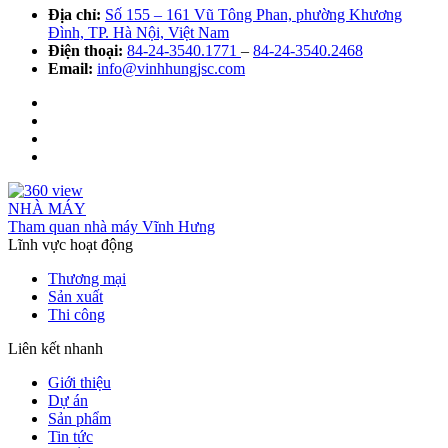
Địa chỉ:
Số 155 – 161 Vũ Tông Phan, phường Khương
Đình, TP. Hà Nội, Việt Nam
Điện thoại:
84-24-3540.1771
–
84-24-3540.2468
Email:
info@vinhhungjsc.com
NHÀ MÁY
Tham quan nhà máy Vĩnh Hưng
Lĩnh vực hoạt động
Thương mại
Sản xuất
Thi công
Liên kết nhanh
Giới thiệu
Dự án
Sản phẩm
Tin tức