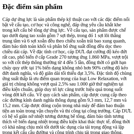
Đặc điểm sản phẩm
Cáp dự ứng lực là sản phẩm thép kỹ thuật cao với các đặc điểm nổi
bật về cấu tạo, cơ học và công nghệ, đáp ứng yêu cầu khắt khe
trong kết cấu bê tông dự ứng lực. Về cấu tạo, sản phẩm được chế
tạo dưới dạng tao xoắn gồm 7 sợi thép, trong đó 1 sợi lõi thẳng
trung tâm và 6 sợi xoắn đều theo chiều xoắn trái bao xung quanh,
đảm bảo tính toàn khối và phân bố ứng suất đồng đều dọc theo
chiều dài cáp. Về đặc tính cơ học, cáp DƯL đạt cường độ kéo đứt
rất cao, phổ biến ở cấp Grade 270 tương ứng 1.860 MPa, vượt trội
so với cốt thép thông thường từ 4 đến 5 lần, đồng thời có giới hạn
chảy quy ước tại 1% biến dạng không nhỏ hơn 90% cường độ kéo
đứt danh nghĩa, và độ giãn dài tối thiểu đạt 3,5%. Đặc tính độ chùng
ứng suất thấp là ưu điểm quan trọng của loại Low Relaxation, với
giá trị chùng không vượt quá 2,5% sau 1.000 giờ thử nghiệm tại
điều kiện chuẩn, giúp duy trì lực căng trước hiệu quả trong suốt
vòng đời kết cấu. Về quy cách sản phẩm, cáp được cung cấp theo
các đường kính danh nghĩa thông dụng gồm 9,3 mm, 12,7 mm và
15,2 mm. Cáp được đóng cuộn trong nhà máy để đảm bao thuận
tiện an toàn trong vận chuyển và thi công tại công trường. Cáp DƯL
có hệ số giãn nở nhiệt tương đương bê tông, đảm bảo tính tương
thích về biến dạng nhiệt trong điều kiện khai thác thực tế, đồng thời
có khả năng chịu mỏi tốt dưới tác dụng của tải trọng động và lặp
trong kết cấu cầu đường và công trình chịu tải trọng giao thông.