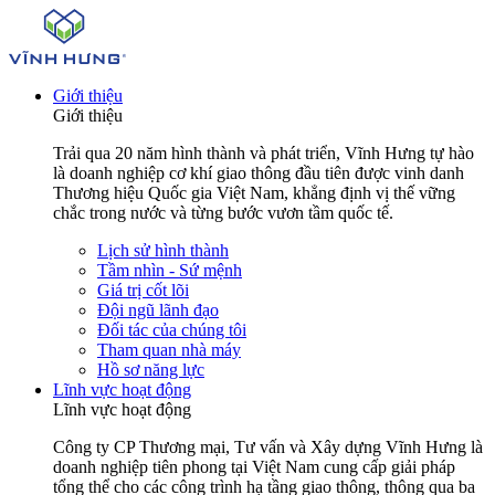
Giới thiệu
Giới thiệu
Trải qua 20 năm hình thành và phát triển, Vĩnh Hưng tự hào
là doanh nghiệp cơ khí giao thông đầu tiên được vinh danh
Thương hiệu Quốc gia Việt Nam, khẳng định vị thế vững
chắc trong nước và từng bước vươn tầm quốc tế.
Lịch sử hình thành
Tầm nhìn - Sứ mệnh
Giá trị cốt lõi
Đội ngũ lãnh đạo
Đối tác của chúng tôi
Tham quan nhà máy
Hồ sơ năng lực
Lĩnh vực hoạt động
Lĩnh vực hoạt động
Công ty CP Thương mại, Tư vấn và Xây dựng Vĩnh Hưng là
doanh nghiệp tiên phong tại Việt Nam cung cấp giải pháp
tổng thể cho các công trình hạ tầng giao thông, thông qua ba