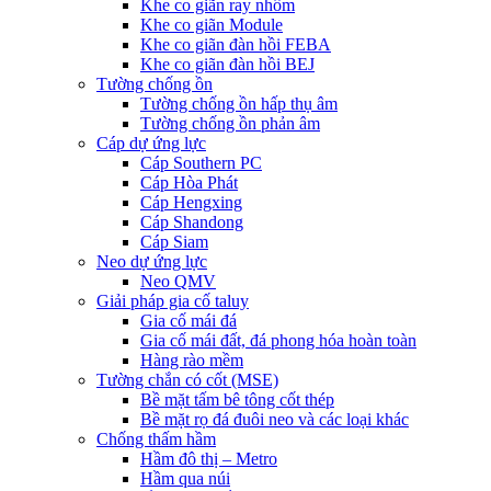
Khe co giãn ray nhôm
Khe co giãn Module
Khe co giãn đàn hồi FEBA
Khe co giãn đàn hồi BEJ
Tường chống ồn
Tường chống ồn hấp thụ âm
Tường chống ồn phản âm
Cáp dự ứng lực
Cáp Southern PC
Cáp Hòa Phát
Cáp Hengxing
Cáp Shandong
Cáp Siam
Neo dự ứng lực
Neo QMV
Giải pháp gia cố taluy
Gia cố mái đá
Gia cố mái đất, đá phong hóa hoàn toàn
Hàng rào mềm
Tường chắn có cốt (MSE)
Bề mặt tấm bê tông cốt thép
Bề mặt rọ đá đuôi neo và các loại khác
Chống thấm hầm
Hầm đô thị – Metro
Hầm qua núi