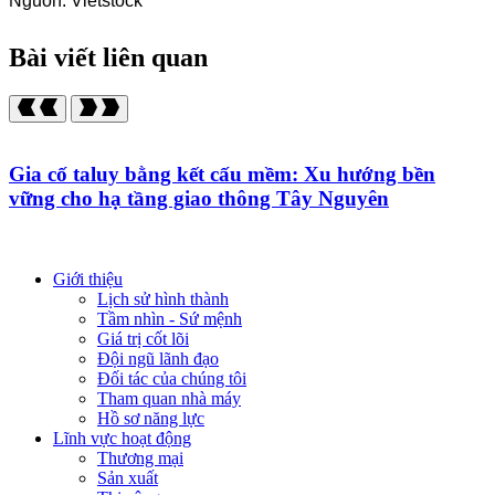
Nguồn: Vietstock
Bài viết liên quan
Gia cố taluy bằng kết cấu mềm: Xu hướng bền
vững cho hạ tầng giao thông Tây Nguyên
Giới thiệu
Lịch sử hình thành
Tầm nhìn - Sứ mệnh
Giá trị cốt lõi
Đội ngũ lãnh đạo
Đối tác của chúng tôi
Tham quan nhà máy
Hồ sơ năng lực
Lĩnh vực hoạt động
Thương mại
Sản xuất