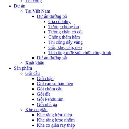
Thi công
Dự án
Tại Việt Nam
Dự án đường bộ
Gia cố taluy
Tường chống ồn
Tường chắn có cốt
Chống thấm hầm
Thi công dây văng
Gối, khe, cáp, neo
Thi công mới/ sửa chữa công trình
Dự án đường sắt
Xuất khẩu
Sản phẩm
Gối cầu
Gối chậu
Gối cao su bản thép
Gối chỏm cầu
Gối đĩa
Gối Pendulum
Gối nhà ga
Khe co giãn
Khe răng lược thép
Khe răng lược nhôm
Khe co giãn ray thép