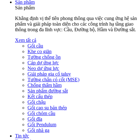
Sản phẩm
Sản phẩm
Khẳng định vị thế tiên phong thông qua việc cung ứng hệ sản
phẩm và giải pháp toàn diện cho các công trình hạ tầng giao
thông trong đa lĩnh vực: Cầu, Đường bộ, Hầm và Đường sắt.
Xem tất cả
Gối cầu
Khe co giãn
Tường chống ồn
Cáp dự ứng lực
Neo dự ứng lực
Giải pháp gia cố taluy
Tường chắn có cốt (MSE)
Chống thấm hầm
Sản phẩm đường sắt
Kết cấu thép
Gối chậu
Gối cao su bản thép
Gối chỏm cầu
Gối đĩa
Gối Pendulum
Gối nhà ga
Tin tức