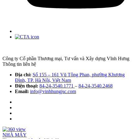
Công ty Cổ phần Thương mại, Tư vấn và Xây dựng Vĩnh Hưng
Thông tin liên hệ
Địa chỉ:
Số 155 – 161 Vũ Tông Phan, phường Khương
Đình, TP. Hà Nội, Việt Nam
Điện thoại:
84-24-3540.1771
–
84-24-3540.2468
Email:
info@vinhhungjsc.com
NHÀ MÁY