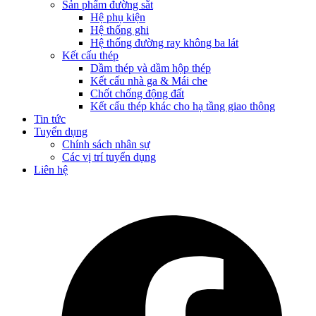
Sản phẩm đường sắt
Hệ phụ kiện
Hệ thống ghi
Hệ thống đường ray không ba lát
Kết cấu thép
Dầm thép và dầm hộp thép
Kết cấu nhà ga & Mái che
Chốt chống động đất
Kết cấu thép khác cho hạ tầng giao thông
Tin tức
Tuyển dụng
Chính sách nhân sự
Các vị trí tuyển dụng
Liên hệ