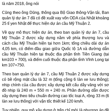
là năm 2018, ông nói
Cũng theo ông Dũng, thông qua Bộ Giao thông-Vận tải, Ban
quản lý dự án 7 đã có đề xuất vay vốn ODA của Nhật khoảng
25 tỉ yen Nhật để thực hiện dự án cầu Mỹ Thuận 2.
Về quy mô thực hiện dự án, theo ban quản lý dự án 7, cầu
Mỹ Thuận 2 được xây dựng nằm về phía thượng lưu và
cách cầu Mỹ Thuận hiện tại hơn 1km; tổng chiều dài dự án
4,05 km, có điểm đầu giao giữa Quốc lộ 1A và đường dẫn
cầu Mỹ Thuận hiện tại thuộc địa phận tỉnh Tiền Giang (tại
km103 + 700), và điểm cuối thuộc địa phận tỉnh Vĩnh Long tại
km 107+750.
Theo ban quản lý dự án 7, cầu Mỹ Thuận 2 được xây dựng
có bề rộng mặt cầu là 32 m (tổng cộng 6 làn xe lưu thông);
nhịp chính của cầu được xây dựng kết cấu dây văng với sơ
đồ nhịp là 240 m + 550 m + 240 m. Phần đường dẫn được
xây dựng theo tiêu chuẩn đường cao tốc loại A, rộng 33 m (6
làn xe lưu thông) với vận tốc thiết kế 120 km/h.
Tuy nhiên, quy mô xây dựng ở trên chỉ mới là phương án đề