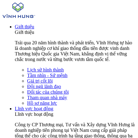
Giới thiệu
Giới thiệu
Trải qua 20 năm hình thành và phát triển, Vĩnh Hưng tự hào
là doanh nghiệp cơ khí giao thông đầu tiên được vinh danh
Thương hiệu Quốc gia Việt Nam, khẳng định vị thế vững
chắc trong nước và từng bước vươn tầm quốc tế.
Lịch sử hình thành
Tầm nhìn - Sứ mệnh
Giá trị cốt lõi
Đội ngũ lãnh đạo
Đối tác của chúng tôi
Tham quan nhà máy
Hồ sơ năng lực
Lĩnh vực hoạt động
Lĩnh vực hoạt động
Công ty CP Thương mại, Tư vấn và Xây dựng Vĩnh Hưng là
doanh nghiệp tiên phong tại Việt Nam cung cấp giải pháp
tổng thể cho các công trình hạ tầng giao thông, thông qua ba