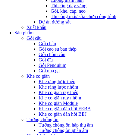
Chống thấm hầm
Thi công dây văng
Gối, khe, cáp, neo
Thi công mới/ sửa chữa công trình
Dự án đường sắt
Xuất khẩu
Sản phẩm
Gối cầu
Gối chậu
Gối cao su bản thép
Gối chỏm cầu
Gối đĩa
Gối Pendulum
Gối nhà ga
Khe co giãn
Khe răng lược thép
Khe răng lược nhôm
Khe co giãn ray thép
Khe co giãn ray nhôm
Khe co giãn Module
Khe co giãn đàn hồi FEBA
Khe co giãn đàn hồi BEJ
Tường chống ồn
Tường chống ồn hấp thụ âm
Tường chống ồn phản âm