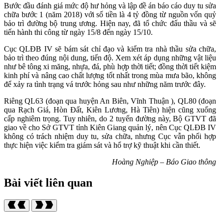
Bước đầu đánh giá mức độ hư hỏng và lập đề án báo cáo duy tu sửa
chữa bước 1 (năm 2018) với số tiền là 4 tỷ đồng từ nguồn vốn quỷ
bảo trì đường bộ trung ương. Hiện nay, đã tổ chức đấu thầu và sẽ
tiến hành thi công từ ngày 15/8 đến ngày 15/10.
Cục QLĐB IV sẽ bám sát chỉ đạo và kiểm tra nhà thầu sửa chữa,
bảo trì theo đúng nội dung, tiến độ. Xem xét áp dụng những vật liệu
như bê tông xi măng, nhựa, đá, phù hợp thời tiết; đồng thời tiết kiệm
kinh phí và nâng cao chất lượng tốt nhất trong mùa mưa bão, không
để xảy ra tình trạng vá trước hỏng sau như những năm trước đây.
Riêng QL63 (đoạn qua huyện An Biên, Vĩnh Thuận ), QL80 (đoạn
qua Rạch Giá, Hòn Đất, Kiên Lương, Hà Tiên) hiện cũng xuống
cấp nghiêm trọng. Tuy nhiên, do 2 tuyến đường này, Bộ GTVT đã
giao về cho Sở GTVT tỉnh Kiên Giang quản lý, nên Cục QLĐB IV
không có trách nhiệm duy tu, sửa chữa, nhưng Cục vẫn phối hợp
thực hiện việc kiểm tra giám sát và hổ trợ kỹ thuật khi cần thiết.
Hoàng Nghiệp – Báo Giao thông
Bài viết liên quan