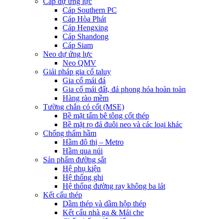
Cáp dự ứng lực
Cáp Southern PC
Cáp Hòa Phát
Cáp Hengxing
Cáp Shandong
Cáp Siam
Neo dự ứng lực
Neo QMV
Giải pháp gia cố taluy
Gia cố mái đá
Gia cố mái đất, đá phong hóa hoàn toàn
Hàng rào mềm
Tường chắn có cốt (MSE)
Bề mặt tấm bê tông cốt thép
Bề mặt rọ đá đuôi neo và các loại khác
Chống thấm hầm
Hầm đô thị – Metro
Hầm qua núi
Sản phẩm đường sắt
Hệ phụ kiện
Hệ thống ghi
Hệ thống đường ray không ba lát
Kết cấu thép
Dầm thép và dầm hộp thép
Kết cấu nhà ga & Mái che