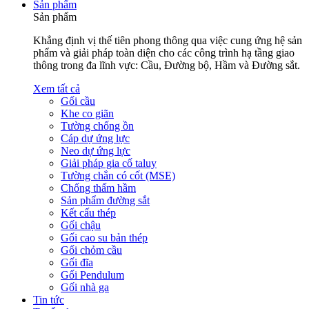
Sản phẩm
Sản phẩm
Khẳng định vị thế tiên phong thông qua việc cung ứng hệ sản
phẩm và giải pháp toàn diện cho các công trình hạ tầng giao
thông trong đa lĩnh vực: Cầu, Đường bộ, Hầm và Đường sắt.
Xem tất cả
Gối cầu
Khe co giãn
Tường chống ồn
Cáp dự ứng lực
Neo dự ứng lực
Giải pháp gia cố taluy
Tường chắn có cốt (MSE)
Chống thấm hầm
Sản phẩm đường sắt
Kết cấu thép
Gối chậu
Gối cao su bản thép
Gối chỏm cầu
Gối đĩa
Gối Pendulum
Gối nhà ga
Tin tức