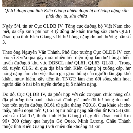
QL61 đoạn qua tỉnh Kiên Giang nhiều đoạn bị hư hỏng nặng cần
phải duy tu, sửa chữa
Ngày 5/4, tin từ Cục QLĐB IV, Tổng cục đường bộ Việt Nam cho
biết, đã cấp kinh phí hơn 4 tỷ đồng để khẩn trương sửa chữa QL61
đoạn qua tỉnh Kiên Giang vì bị hư hỏng nặng do ảnh hưởng bão số
3.
Theo ông Nguyễn Văn Thành, Phó Cục trưởng Cục QLĐB IV, cơn
bảo số 3 vừa qua gây mưa nhiều trên diện rộng làm hư hỏng nhiều
tuyến đường ở khu vực ĐBSCL như QL61, QL63, QL80… Trong
đó, tuyến QL61 đi qua địa bàn tỉnh Kiên Giang bị xuống cấp, hư
hỏng nặng làm cho việc tham gia giao thông của người dân gặp khó
khăn, nguy hiểm, gây tiềm ẩn TNGT; làm cho đời sống sinh hoạt
người dân ở hai bên tuyến đường bị ô nhiểm nặng.
Do đó, Cục QLĐB IV, đã phối hợp với các cơ quan chức năng của
địa phương tiến hành khảo sát đánh giá mức độ hư hỏng do mưa
bảo trên tuyến đường QL61 từ giữa tháng 7/2018. Qua khảo sát cho
thấy, nhiều đoạn trên QL61 bị hư hỏng nặng bắt đầu từ Km 53 (khu
vực cầu Cái Tư, thuộc tỉnh Hậu Giang) chạy đến đoạn cuối Km
96+ 300 (chạy qua huyện Gò Quao, Minh Lương, Châu Thành
thuộc tỉnh Kiên Giang ) với chiều dài khoảng 43 km.