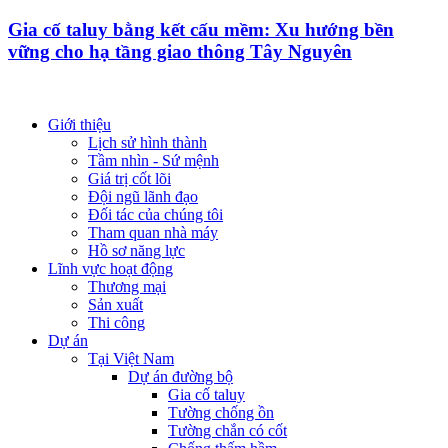
Gia cố taluy bằng kết cấu mềm: Xu hướng bền
vững cho hạ tầng giao thông Tây Nguyên
Giới thiệu
Lịch sử hình thành
Tầm nhìn - Sứ mệnh
Giá trị cốt lõi
Đội ngũ lãnh đạo
Đối tác của chúng tôi
Tham quan nhà máy
Hồ sơ năng lực
Lĩnh vực hoạt động
Thương mại
Sản xuất
Thi công
Dự án
Tại Việt Nam
Dự án đường bộ
Gia cố taluy
Tường chống ồn
Tường chắn có cốt