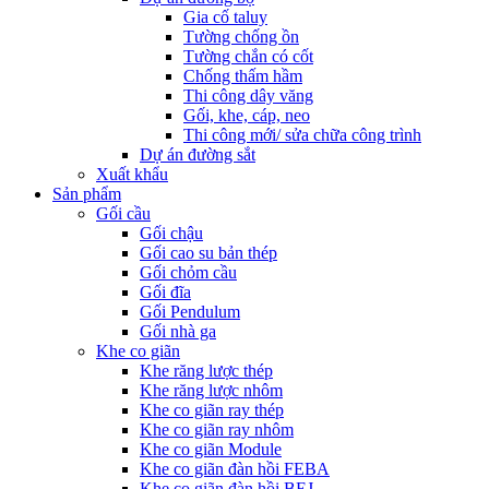
Gia cố taluy
Tường chống ồn
Tường chắn có cốt
Chống thấm hầm
Thi công dây văng
Gối, khe, cáp, neo
Thi công mới/ sửa chữa công trình
Dự án đường sắt
Xuất khẩu
Sản phẩm
Gối cầu
Gối chậu
Gối cao su bản thép
Gối chỏm cầu
Gối đĩa
Gối Pendulum
Gối nhà ga
Khe co giãn
Khe răng lược thép
Khe răng lược nhôm
Khe co giãn ray thép
Khe co giãn ray nhôm
Khe co giãn Module
Khe co giãn đàn hồi FEBA
Khe co giãn đàn hồi BEJ