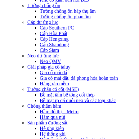
Tường chống ồn
Tường chống ồn hấp thụ âm
Tường chống ồn phản âm
Cáp dự ứng lực
Cáp Southern PC
Cáp Hòa Phát
Cáp Hengxing
Cáp Shandong
Cáp Siam
Neo dự ứng lực
Neo QMV
Giải pháp gia cố taluy
Gia cố mái đá
Gia cố mái đất, đá phong hóa hoàn toàn
Hàng rào mềm
Tường chắn có cốt (MSE)
Bề mặt tấm bê tông cốt thép
Bề mặt rọ đá đuôi neo và các loại khác
Chống thấm hầm
Hầm đô thị – Metro
Hầm qua núi
Sản phẩm đường sắt
Hệ phụ kiện
Hệ thống ghi