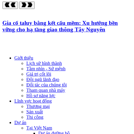
Gia cố taluy bằng kết cấu mềm: Xu hướng bền
vững cho hạ tầng giao thông Tây Nguyên
Giới thiệu
Lịch sử hình thành
Tầm nhìn - Sứ mệnh
Giá trị cốt lõi
Đội ngũ lãnh đạo
Đối tác của chúng tôi
Tham quan nhà máy
Hồ sơ năng lực
Lĩnh vực hoạt động
Thương mại
Sản xuất
Thi công
Dự án
Tại Việt Nam
Dự án đường bộ