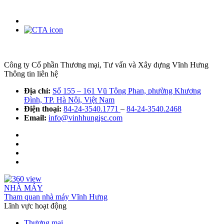
Công ty Cổ phần Thương mại, Tư vấn và Xây dựng Vĩnh Hưng
Thông tin liên hệ
Địa chỉ:
Số 155 – 161 Vũ Tông Phan, phường Khương
Đình, TP. Hà Nội, Việt Nam
Điện thoại:
84-24-3540.1771
–
84-24-3540.2468
Email:
info@vinhhungjsc.com
NHÀ MÁY
Tham quan nhà máy Vĩnh Hưng
Lĩnh vực hoạt động
Thương mại