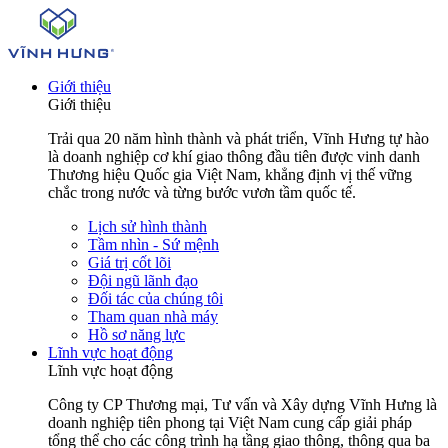
Giới thiệu
Giới thiệu
Trải qua 20 năm hình thành và phát triển, Vĩnh Hưng tự hào
là doanh nghiệp cơ khí giao thông đầu tiên được vinh danh
Thương hiệu Quốc gia Việt Nam, khẳng định vị thế vững
chắc trong nước và từng bước vươn tầm quốc tế.
Lịch sử hình thành
Tầm nhìn - Sứ mệnh
Giá trị cốt lõi
Đội ngũ lãnh đạo
Đối tác của chúng tôi
Tham quan nhà máy
Hồ sơ năng lực
Lĩnh vực hoạt động
Lĩnh vực hoạt động
Công ty CP Thương mại, Tư vấn và Xây dựng Vĩnh Hưng là
doanh nghiệp tiên phong tại Việt Nam cung cấp giải pháp
tổng thể cho các công trình hạ tầng giao thông, thông qua ba