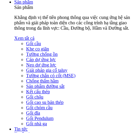
Sản phẩm
Sản phẩm
Khẳng định vị thế tiên phong thông qua việc cung ứng hệ sản
phẩm và giải pháp toàn diện cho các công trình hạ tầng giao
thông trong đa lĩnh vực: Cầu, Đường bộ, Hầm và Đường sắt.
Xem tất cả
Gối cầu
Khe co giãn
Tường chống ồn
Cáp dự ứng lực
Neo dự ứng lực
Giải pháp gia cố taluy
Tường chắn có cốt (MSE)
Chống thấm hầm
Sản phẩm đường sắt
Kết cấu thép
Gối chậu
Gối cao su bản thép
Gối chỏm cầu
Gối đĩa
Gối Pendulum
Gối nhà ga
Tin tức