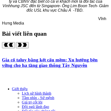
ty và CBNV đặc biệt có cả vị khách mời là đối tác của
Vinhhung JSC đến từ Singapore- Ông Lim Boon Tech- Giám
đốc USL khu vực Châu Á -TBD.
Vĩnh
Hưng Media
Bài viết liên quan
Gia cố taluy bằng kết cấu mềm: Xu hướng bền
vững cho hạ tầng giao thông Tây Nguyên
Giới thiệu
Lịch sử hình thành
Tầm nhìn - Sứ mệnh
Giá trị cốt lõi
Đội ngũ lãnh đạo