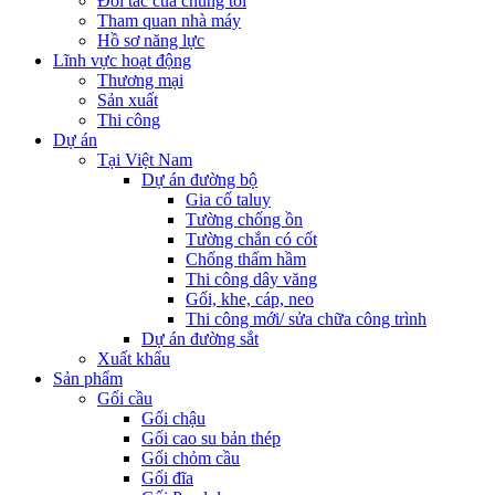
Đối tác của chúng tôi
Tham quan nhà máy
Hồ sơ năng lực
Lĩnh vực hoạt động
Thương mại
Sản xuất
Thi công
Dự án
Tại Việt Nam
Dự án đường bộ
Gia cố taluy
Tường chống ồn
Tường chắn có cốt
Chống thấm hầm
Thi công dây văng
Gối, khe, cáp, neo
Thi công mới/ sửa chữa công trình
Dự án đường sắt
Xuất khẩu
Sản phẩm
Gối cầu
Gối chậu
Gối cao su bản thép
Gối chỏm cầu
Gối đĩa