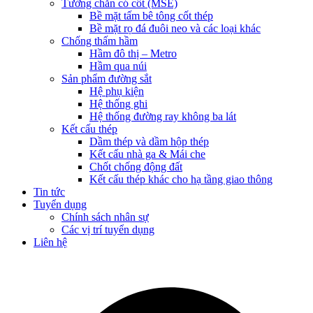
Tường chắn có cốt (MSE)
Bề mặt tấm bê tông cốt thép
Bề mặt rọ đá đuôi neo và các loại khác
Chống thấm hầm
Hầm đô thị – Metro
Hầm qua núi
Sản phẩm đường sắt
Hệ phụ kiện
Hệ thống ghi
Hệ thống đường ray không ba lát
Kết cấu thép
Dầm thép và dầm hộp thép
Kết cấu nhà ga & Mái che
Chốt chống động đất
Kết cấu thép khác cho hạ tầng giao thông
Tin tức
Tuyển dụng
Chính sách nhân sự
Các vị trí tuyển dụng
Liên hệ