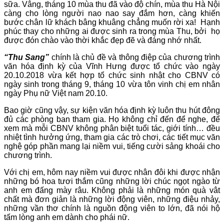
sữa. Vâng, tháng 10 mùa thu đã vào độ chín, mùa thu Hà Nội
càng cho lòng người nao nao say đắm hơn, càng khiến
bước chân lữ khách bâng khuâng chẳng muốn rời xa! Hạnh
phúc thay cho những ai được sinh ra trong mùa Thu, bởi họ
được đón chào vào thời khắc đẹp đẽ và đáng nhớ nhất.
“Thu Sang”
chính là chủ đề và thông điệp của chương trình
văn hóa định kỳ của Vĩnh Hưng được tổ chức vào ngày
20.10.2018 vừa kết hợp tổ chức sinh nhật cho CBNV có
ngày sinh trong tháng 9, tháng 10 vừa tôn vinh chị em nhân
ngày Phụ nữ Việt nam 20.10.
Bao giờ cũng vậy, sự kiện văn hóa định kỳ luôn thu hút đông
đủ các phòng ban tham gia. Họ không chỉ đến để nghe, để
xem mà mỗi CBNV không phân biệt tuổi tác, giới tính… đều
nhiệt tình hưởng ứng, tham gia các trò chơi, các tiết mục văn
nghệ góp phần mang lại niềm vui, tiếng cười sảng khoái cho
chương trình.
Với chị em, hôm nay niềm vui được nhân đôi khi được nhận
những bó hoa tươi thắm cũng những lời chúc ngọt ngào từ
anh em đấng mày râu. Không phải là những món quà vât
chất mà đơn giản là những lời động viên, những điệu nhảy,
những vần thơ chính là nguồn động viên to lớn, đã nói hộ
tấm lòng anh em dành cho phái nữ.