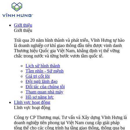
Giới thiệu
Giới thiệu
Trải qua 20 năm hình thành và phát triển, Vĩnh Hưng tự hào
là doanh nghiệp cơ khí giao thông đầu tiên được vinh danh
Thương hiệu Quốc gia Việt Nam, khẳng định vị thế vững
chắc trong nước và từng bước vươn tầm quốc tế.
Lịch sử hình thành
Tầm nhìn - Sứ mệnh
Giá trị cốt lõi
Đội ngũ lãnh đạo
Đối tác của chúng tôi
Tham quan nhà máy
Hồ sơ năng lực
Lĩnh vực hoạt động
Lĩnh vực hoạt động
Công ty CP Thương mại, Tư vấn và Xây dựng Vĩnh Hưng là
doanh nghiệp tiên phong tại Việt Nam cung cấp giải pháp
tổng thể cho các công trình hạ tầng giao thông, thông qua ba