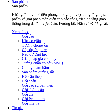
Sản phẩm
Sản phẩm
Khẳng định vị thế tiên phong thông qua việc cung ứng hệ sản
phẩm và giải pháp toàn diện cho các công trình hạ tầng giao
thông trong đa lĩnh vực: Cầu, Đường bộ, Hầm và Đường sắt.
Xem tất cả
Gối cầu
Khe co giãn
Tường chống ồn
Cáp dự ứng lực
Neo dự ứng lực
Giải pháp gia cố taluy
Tường chắn có cốt (MSE)
Chống thấm hầm
Sản phẩm đường sắt
Kết cấu thép
Gối chậu
Gối cao su bản thép
Gối chỏm cầu
Gối đĩa
Gối Pendulum
Gối nhà ga
Tin tức