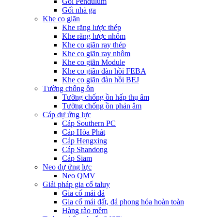
Gối Pendulum
Gối nhà ga
Khe co giãn
Khe răng lược thép
Khe răng lược nhôm
Khe co giãn ray thép
Khe co giãn ray nhôm
Khe co giãn Module
Khe co giãn đàn hồi FEBA
Khe co giãn đàn hồi BEJ
Tường chống ồn
Tường chống ồn hấp thụ âm
Tường chống ồn phản âm
Cáp dự ứng lực
Cáp Southern PC
Cáp Hòa Phát
Cáp Hengxing
Cáp Shandong
Cáp Siam
Neo dự ứng lực
Neo QMV
Giải pháp gia cố taluy
Gia cố mái đá
Gia cố mái đất, đá phong hóa hoàn toàn
Hàng rào mềm