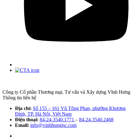
Công ty Cổ phần Thương mại, Tư vấn và Xây dựng Vĩnh Hưng
Thông tin liên hệ
Địa chỉ:
Số 155 – 161 Vũ Tông Phan, phường Khương
Đình, TP. Hà Nội, Việt Nam
Điện thoại:
84-24-3540.1771
–
84-24-3540.2468
Email:
info@vinhhungjsc.com