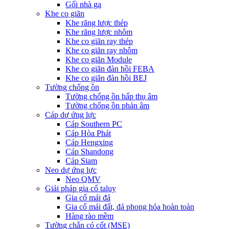
Gối nhà ga
Khe co giãn
Khe răng lược thép
Khe răng lược nhôm
Khe co giãn ray thép
Khe co giãn ray nhôm
Khe co giãn Module
Khe co giãn đàn hồi FEBA
Khe co giãn đàn hồi BEJ
Tường chống ồn
Tường chống ồn hấp thụ âm
Tường chống ồn phản âm
Cáp dự ứng lực
Cáp Southern PC
Cáp Hòa Phát
Cáp Hengxing
Cáp Shandong
Cáp Siam
Neo dự ứng lực
Neo QMV
Giải pháp gia cố taluy
Gia cố mái đá
Gia cố mái đất, đá phong hóa hoàn toàn
Hàng rào mềm
Tường chắn có cốt (MSE)