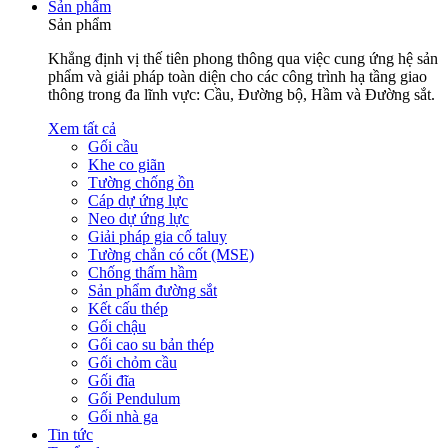
Sản phẩm
Sản phẩm
Khẳng định vị thế tiên phong thông qua việc cung ứng hệ sản
phẩm và giải pháp toàn diện cho các công trình hạ tầng giao
thông trong đa lĩnh vực: Cầu, Đường bộ, Hầm và Đường sắt.
Xem tất cả
Gối cầu
Khe co giãn
Tường chống ồn
Cáp dự ứng lực
Neo dự ứng lực
Giải pháp gia cố taluy
Tường chắn có cốt (MSE)
Chống thấm hầm
Sản phẩm đường sắt
Kết cấu thép
Gối chậu
Gối cao su bản thép
Gối chỏm cầu
Gối đĩa
Gối Pendulum
Gối nhà ga
Tin tức