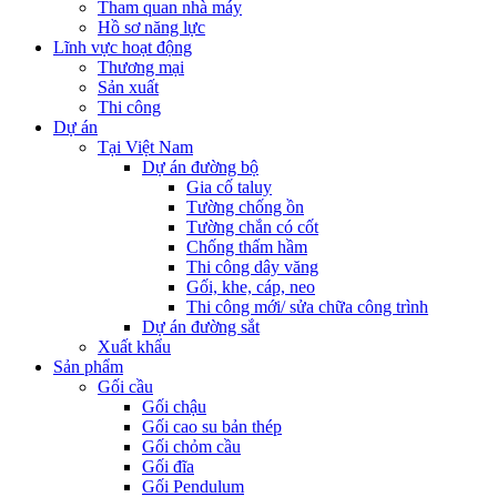
Tham quan nhà máy
Hồ sơ năng lực
Lĩnh vực hoạt động
Thương mại
Sản xuất
Thi công
Dự án
Tại Việt Nam
Dự án đường bộ
Gia cố taluy
Tường chống ồn
Tường chắn có cốt
Chống thấm hầm
Thi công dây văng
Gối, khe, cáp, neo
Thi công mới/ sửa chữa công trình
Dự án đường sắt
Xuất khẩu
Sản phẩm
Gối cầu
Gối chậu
Gối cao su bản thép
Gối chỏm cầu
Gối đĩa
Gối Pendulum