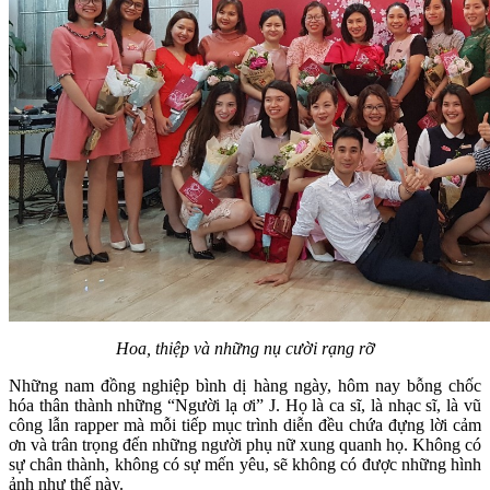
Hoa, thiệp và những nụ cười rạng rỡ
Những nam đồng nghiệp bình dị hàng ngày, hôm nay bỗng chốc
hóa thân thành những “Người lạ ơi” J. Họ là ca sĩ, là nhạc sĩ, là vũ
công lẫn rapper mà mỗi tiếp mục trình diễn đều chứa đựng lời cảm
ơn và trân trọng đến những người phụ nữ xung quanh họ. Không có
sự chân thành, không có sự mến yêu, sẽ không có được những hình
ảnh như thế này.