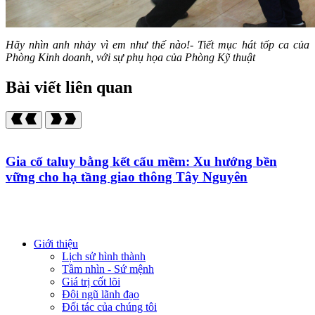
Hãy nhìn anh nhảy vì em như thế nào!- Tiết mục hát tốp ca của
Phòng Kinh doanh,
với sự phụ họa của Phòng Kỹ thuật
Bài viết liên quan
Gia cố taluy bằng kết cấu mềm: Xu hướng bền
vững cho hạ tầng giao thông Tây Nguyên
Giới thiệu
Lịch sử hình thành
Tầm nhìn - Sứ mệnh
Giá trị cốt lõi
Đội ngũ lãnh đạo
Đối tác của chúng tôi