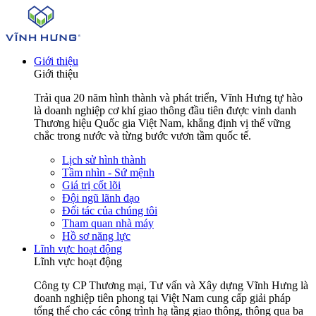
Giới thiệu
Giới thiệu
Trải qua 20 năm hình thành và phát triển, Vĩnh Hưng tự hào
là doanh nghiệp cơ khí giao thông đầu tiên được vinh danh
Thương hiệu Quốc gia Việt Nam, khẳng định vị thế vững
chắc trong nước và từng bước vươn tầm quốc tế.
Lịch sử hình thành
Tầm nhìn - Sứ mệnh
Giá trị cốt lõi
Đội ngũ lãnh đạo
Đối tác của chúng tôi
Tham quan nhà máy
Hồ sơ năng lực
Lĩnh vực hoạt động
Lĩnh vực hoạt động
Công ty CP Thương mại, Tư vấn và Xây dựng Vĩnh Hưng là
doanh nghiệp tiên phong tại Việt Nam cung cấp giải pháp
tổng thể cho các công trình hạ tầng giao thông, thông qua ba