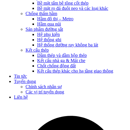
Bề mặt tấm bê tông cốt thép
Bề mặt rọ đá đuôi neo và các loại khác
Chống thấm hầm
Hầm đô thị – Metro
Hầm qua núi
Sản phẩm đường sắt
Hệ phụ kiện
Hệ thống ghi
Hệ thống đường ray không ba lát
Kết cấu thép
Dầm thép và dầm hộp thép
Kết cấu nhà ga & Mái che
Chốt chống động đất
Kết cấu thép khác cho hạ tầng giao thông
Tin tức
Tuyển dụng
Chính sách nhân sự
Các vị trí tuyển dụng
Liên hệ