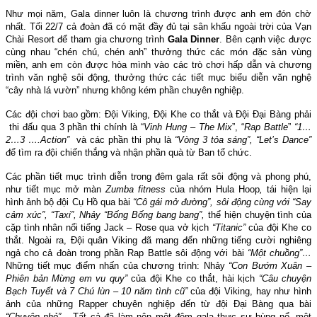
Như mọi năm, Gala dinner luôn là chương trình được anh em đón chờ
nhất. Tối 22/7 cả đoàn đã có mặt đầy đủ tại sân khấu ngoài trời của Vạn
Chài Resort để tham gia chương trình
Gala Dinner
. Bên cạnh việc được
cùng nhau “chén chú, chén anh” thưởng thức các món đặc sản vùng
miền, anh em còn được hòa mình vào các trò chơi hấp dẫn và chương
trình văn nghệ sôi động, thưởng thức các tiết mục biểu diễn văn nghệ
“cây nhà lá vườn” nhưng không kém phần chuyên nghiệp.
Các đội chơi bao gồm: Đội Viking, Đội Khe co thắt và Đội Đại Bàng phải
thi đấu qua 3 phần thi chính là “
Vinh Hung – The Mix
”, “
Rap Battle
”
“
1…
2…3 ….Action
”
và các phần thi phụ là
“
Vòng 3 tỏa sáng
”, “
Let’s Dance
”
để tìm ra đội chiến thắng và nhận phần quà từ Ban tổ chức.
Các phần tiết mục trình diễn trong đêm gala rất sôi động và phong phú,
như tiết mục mở màn
Zumba fitness
của nhóm Hula Hoop
,
tái hiện lại
hình ảnh bộ đội Cụ Hồ qua bài
“Cô gái mở đường”,
sôi động cùng với
“Say
cảm xúc”, “Taxi”,
Nhả
y “Bống Bống
bang bang”,
thể hiện chuyện tình của
cặp tình nhân nổi tiếng Jack – Rose qua vở kịch
“Titanic”
của đội Khe co
thắt.
Ngoài ra, Đội quân Viking đã mang đến những tiếng cười nghiêng
ngả cho cả đoàn trong phần Rap Battle sôi động với bài
“Một chuồng”…
Những tiết mục điểm nhấn của chương trình: Nhảy
“Con Bướm Xuân –
Phiên bản Mừng em vu quy”
của đội Khe co thắt, hài kịch
“
Câu chuyện
Bạch Tuyết và 7 Chú lùn – 10 năm tình cũ”
của đội Viking, hay như hình
ảnh của những Rapper chuyên nghiệp đến từ đội Đại Bàng qua bài
“Chuyện nhỏ”….
Tất cả đã làm nên một đêm gala thực sự bùng nổ, một