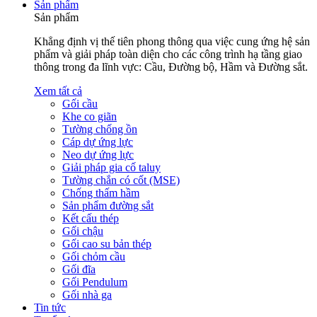
Sản phẩm
Sản phẩm
Khẳng định vị thế tiên phong thông qua việc cung ứng hệ sản
phẩm và giải pháp toàn diện cho các công trình hạ tầng giao
thông trong đa lĩnh vực: Cầu, Đường bộ, Hầm và Đường sắt.
Xem tất cả
Gối cầu
Khe co giãn
Tường chống ồn
Cáp dự ứng lực
Neo dự ứng lực
Giải pháp gia cố taluy
Tường chắn có cốt (MSE)
Chống thấm hầm
Sản phẩm đường sắt
Kết cấu thép
Gối chậu
Gối cao su bản thép
Gối chỏm cầu
Gối đĩa
Gối Pendulum
Gối nhà ga
Tin tức