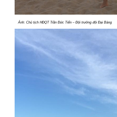
Ảnh: Chủ tịch HĐQT Trần Đức Tiến – Đội trưởng đội Đại Bàng