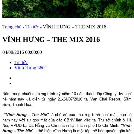
Trang chủ
-
Tin tức
-
VĨNH HƯNG – THE MIX 2016
VĨNH HƯNG – THE MIX 2016
04/08/2016 00:00:00
Tin tức
Vĩnh Hưng 360°
Nằm trong chuỗi chương trình kỷ niệm 10 năm thành lập Công ty, kỳ nghỉ
hè năm nay đã diễn từ ngày 21-24/07/2016 tại Vạn Chài Resort, Sầm
Sơn, Thanh Hóa.
“Vĩnh Hưng – The Mix”
là chủ đề của chương trình nghỉ mát mùa hè
năm nay với sự góp mặt của các CBNV làm việc tại Trụ sở chính ở Hà
Nội, VPĐD tại Đà Nẵng và Chi nhánh tại Thành phố Hồ Chí Minh.
“Vĩnh
Hưng – The Mix
” – thể hiện Vĩnh Hưng là một tập thể hòa quyện, gắn kết