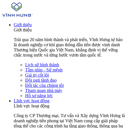
Giới thiệu
Giới thiệu
Trải qua 20 năm hình thành và phát triển, Vĩnh Hưng tự hào
là doanh nghiệp cơ khí giao thông đầu tiên được vinh danh
Thương hiệu Quốc gia Việt Nam, khẳng định vị thế vững
chắc trong nước và từng bước vươn tầm quốc tế.
Lịch sử hình thành
Tầm nhìn - Sứ mệnh
Giá trị cốt lõi
Đội ngũ lãnh đạo
Đối tác của chúng tôi
Tham quan nhà máy
Hồ sơ năng lực
Lĩnh vực hoạt động
Lĩnh vực hoạt động
Công ty CP Thương mại, Tư vấn và Xây dựng Vĩnh Hưng là
doanh nghiệp tiên phong tại Việt Nam cung cấp giải pháp
tổng thể cho các công trình hạ tầng giao thông, thông qua ba