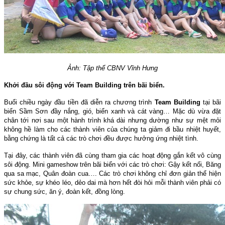
Ảnh: Tập thể CBNV Vĩnh Hưng
Khởi đầu sôi động với Team Building trên bãi biển.
Buổi chiều ngày đầu tiền đã diễn ra chương trình
Team Building
tại bãi
biển Sầm Sơn đầy nắng, gió, biển xanh và cát vàng… Mặc dù vừa đặt
chân tới nơi sau một hành trình khá dài nhưng dường như sự mệt mỏi
không hề làm cho các thành viên của chúng ta giảm đi bầu nhiệt huyết,
bằng chứng là tất cả các trò chơi đều được hưởng ứng nhiệt tình.
Tại đây, các thành viên đã cùng tham gia các hoạt động gắn kết vô cùng
sôi động. Mini gameshow trên bãi biển với các trò chơi: Gậy kết nối, Băng
qua sa mạc, Quân đoàn cua…. Các trò chơi không chỉ đơn giản thể hiện
sức khỏe, sự khéo léo, dẻo dai mà hơn hết đòi hỏi mỗi thành viên phải có
sự chung sức, ăn ý, đoàn kết, đồng lòng.