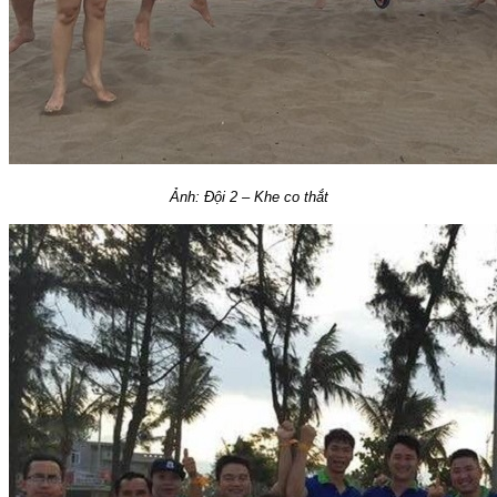
Ảnh: Đội 2 – Khe co thắt