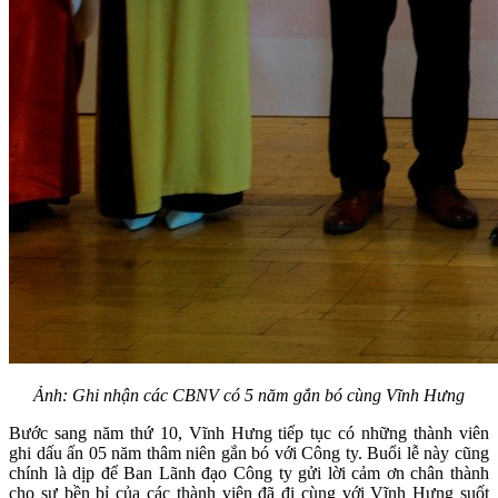
Ảnh: Ghi nhận các CBNV có 5 năm gắn bó cùng Vĩnh Hưng
Bước sang năm thứ 10, Vĩnh Hưng tiếp tục có những thành viên
ghi dấu ấn 05 năm thâm niên gắn bó với Công ty. Buổi lễ này cũng
chính là dịp để Ban Lãnh đạo Công ty gửi lời cảm ơn chân thành
cho sự bền bỉ của các thành viên đã đi cùng với Vĩnh Hưng suốt