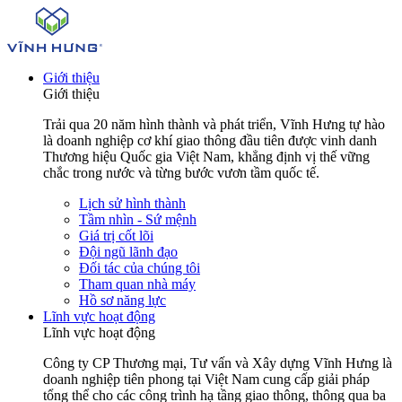
Giới thiệu
Giới thiệu
Trải qua 20 năm hình thành và phát triển, Vĩnh Hưng tự hào
là doanh nghiệp cơ khí giao thông đầu tiên được vinh danh
Thương hiệu Quốc gia Việt Nam, khẳng định vị thế vững
chắc trong nước và từng bước vươn tầm quốc tế.
Lịch sử hình thành
Tầm nhìn - Sứ mệnh
Giá trị cốt lõi
Đội ngũ lãnh đạo
Đối tác của chúng tôi
Tham quan nhà máy
Hồ sơ năng lực
Lĩnh vực hoạt động
Lĩnh vực hoạt động
Công ty CP Thương mại, Tư vấn và Xây dựng Vĩnh Hưng là
doanh nghiệp tiên phong tại Việt Nam cung cấp giải pháp
tổng thể cho các công trình hạ tầng giao thông, thông qua ba