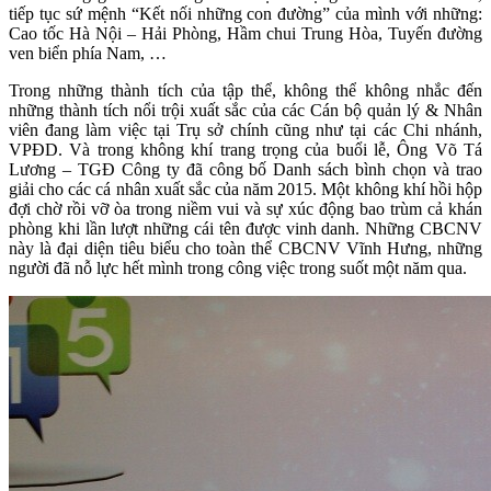
tiếp tục sứ mệnh “Kết nối những con đường” của mình với những:
Cao tốc Hà Nội – Hải Phòng, Hầm chui Trung Hòa, Tuyến đường
ven biển phía Nam, …
Trong những thành tích của tập thể, không thể không nhắc đến
những thành tích nổi trội xuất sắc của các Cán bộ quản lý & Nhân
viên đang làm việc tại Trụ sở chính cũng như tại các Chi nhánh,
VPĐD. Và trong không khí trang trọng của buổi lễ, Ông Võ Tá
Lương – TGĐ Công ty đã công bố Danh sách bình chọn và trao
giải cho các cá nhân xuất sắc của năm 2015. Một không khí hồi hộp
đợi chờ rồi vỡ òa trong niềm vui và sự xúc động bao trùm cả khán
phòng khi lần lượt những cái tên được vinh danh. Những CBCNV
này là đại diện tiêu biểu cho toàn thể CBCNV Vĩnh Hưng, những
người đã nỗ lực hết mình trong công việc trong suốt một năm qua.