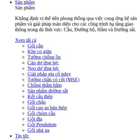
Sản phẩm
Sản phẩm
Khẳng định vị thế tiên phong thông qua việc cung ứng hệ sản
phẩm và giải pháp toàn diện cho các công trình hạ tầng giao
thông trong đa lĩnh vực: Cầu, Đường bộ, Hầm và Đường sắt.
Xem tất cả
Gối cầu
Khe co giãn
Tường chống ồn
Cáp dự ứng lực
Neo dự ứng lực
Giải pháp gia cố taluy
Tường chắn có cốt (MSE)
Chống thấm hầm
Sản phẩm đường sắt
Kết cấu thép
Gối chậu
Gối cao su bản thép
Gối chỏm cầu
Gối đĩa
Gối Pendulum
Gối nhà ga
Tin tức