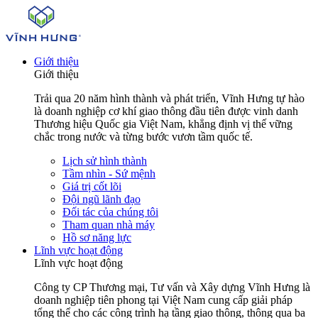
Giới thiệu
Giới thiệu
Trải qua 20 năm hình thành và phát triển, Vĩnh Hưng tự hào
là doanh nghiệp cơ khí giao thông đầu tiên được vinh danh
Thương hiệu Quốc gia Việt Nam, khẳng định vị thế vững
chắc trong nước và từng bước vươn tầm quốc tế.
Lịch sử hình thành
Tầm nhìn - Sứ mệnh
Giá trị cốt lõi
Đội ngũ lãnh đạo
Đối tác của chúng tôi
Tham quan nhà máy
Hồ sơ năng lực
Lĩnh vực hoạt động
Lĩnh vực hoạt động
Công ty CP Thương mại, Tư vấn và Xây dựng Vĩnh Hưng là
doanh nghiệp tiên phong tại Việt Nam cung cấp giải pháp
tổng thể cho các công trình hạ tầng giao thông, thông qua ba