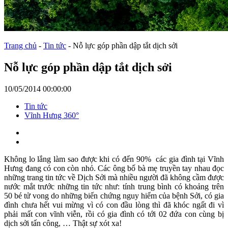
Trang chủ
-
Tin tức
-
Nỗ lực góp phần dập tắt dịch sởi
Nỗ lực góp phần dập tắt dịch sởi
10/05/2014 00:00:00
Tin tức
Vĩnh Hưng 360°
Không lo lắng làm sao được khi có đến 90% các gia đình tại Vĩnh
Hưng đang có con còn nhỏ. Các ông bố bà mẹ truyền tay nhau đọc
những trang tin tức về Dịch Sởi mà nhiều người đã không cầm được
nước mắt trước những tin tức như: tính trung bình có khoảng trên
50 bé tử vong do những biến chứng nguy hiểm của bệnh Sởi, có gia
đình chưa hết vui mừng vì có con đầu lòng thì đã khóc ngất đi vì
phải mất con vĩnh viễn, rồi có gia đình có tới 02 đứa con cùng bị
dịch sởi tấn công, … Thật sự xót xa!