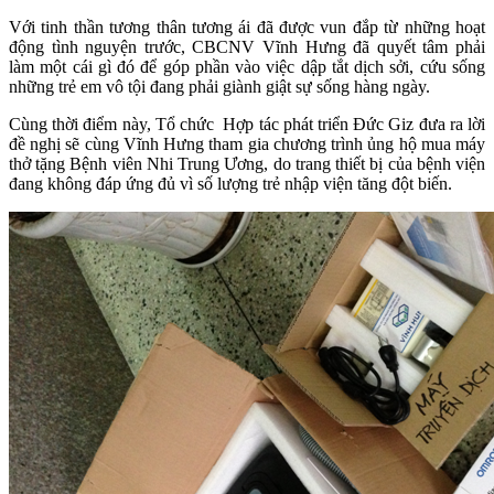
Với tinh thần tương thân tương ái đã được vun đắp từ những hoạt
động tình nguyện trước, CBCNV Vĩnh Hưng đã quyết tâm phải
làm một cái gì đó để góp phần vào việc dập tắt dịch sởi, cứu sống
những trẻ em vô tội đang phải giành giật sự sống hàng ngày.
Cùng thời điểm này, Tổ chức Hợp tác phát triển Đức Giz đưa ra lời
đề nghị sẽ cùng Vĩnh Hưng tham gia chương trình ủng hộ mua máy
thở tặng Bệnh viên Nhi Trung Ương, do trang thiết bị của bệnh viện
đang không đáp ứng đủ vì số lượng trẻ nhập viện tăng đột biến.