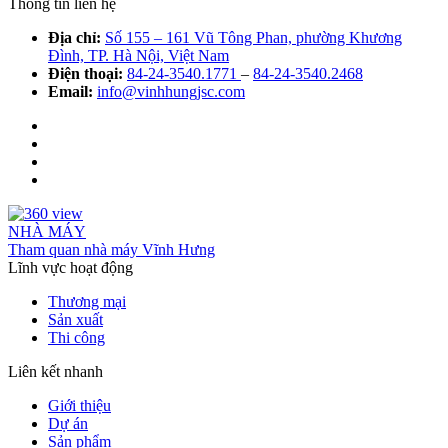
Thông tin liên hệ
Địa chỉ:
Số 155 – 161 Vũ Tông Phan, phường Khương
Đình, TP. Hà Nội, Việt Nam
Điện thoại:
84-24-3540.1771
–
84-24-3540.2468
Email:
info@vinhhungjsc.com
NHÀ MÁY
Tham quan nhà máy Vĩnh Hưng
Lĩnh vực hoạt động
Thương mại
Sản xuất
Thi công
Liên kết nhanh
Giới thiệu
Dự án
Sản phẩm