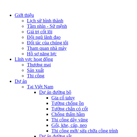
Giới thiệu
Lịch sử hình thành
Tầm nhìn - Sứ mệnh
Giá trị cốt lõi
Đội ngũ lãnh đạo
Đối tác của chúng tôi
Tham quan nhà máy
Hồ sơ năng lực
Lĩnh vực hoạt động
Thương mại
Sản xuất
Thi công
Dự án
Tại Việt Nam
Dự án đường bộ
Gia cố taluy
Tường chống ồn
Tường chắn có cốt
Chống thấm hầm
Thi công dây văng
Gối, khe, cáp, neo
Thi công mới/ sửa chữa công trình
Dự án đường sắt