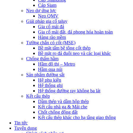
Cáp Siam
Neo dự ứng lực
Neo QMV
Giải pháp gia cố taluy
Gia cố mái đá
Gia cố mái đất, đá phong hóa hoàn toàn
Hàng rào mềm
Tường chắn có cốt (MSE)
Bề mặt tấm bê tông cốt thép
Bề mặt rọ đá đuôi neo và các loại khác
Chống thấm hầm
Hầm đô thị – Metro
Hầm qua núi
Sản phẩm đường sắt
Hệ phụ kiện
Hệ thống ghi
Hệ thống đường ray không ba lát
Kết cấu thép
Dầm thép và dầm hộp thép
Kết cấu nhà ga & Mái che
Chốt chống động đất
Kết cấu thép khác cho hạ tầng giao thông
Tin tức
Tuyển dụng