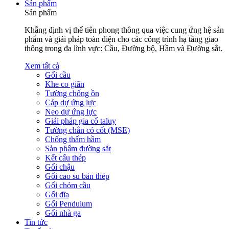
Sản phẩm
Sản phẩm
Khẳng định vị thế tiên phong thông qua việc cung ứng hệ sản
phẩm và giải pháp toàn diện cho các công trình hạ tầng giao
thông trong đa lĩnh vực: Cầu, Đường bộ, Hầm và Đường sắt.
Xem tất cả
Gối cầu
Khe co giãn
Tường chống ồn
Cáp dự ứng lực
Neo dự ứng lực
Giải pháp gia cố taluy
Tường chắn có cốt (MSE)
Chống thấm hầm
Sản phẩm đường sắt
Kết cấu thép
Gối chậu
Gối cao su bản thép
Gối chỏm cầu
Gối đĩa
Gối Pendulum
Gối nhà ga
Tin tức