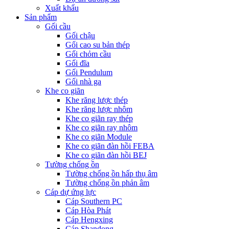
Xuất khẩu
Sản phẩm
Gối cầu
Gối chậu
Gối cao su bản thép
Gối chỏm cầu
Gối đĩa
Gối Pendulum
Gối nhà ga
Khe co giãn
Khe răng lược thép
Khe răng lược nhôm
Khe co giãn ray thép
Khe co giãn ray nhôm
Khe co giãn Module
Khe co giãn đàn hồi FEBA
Khe co giãn đàn hồi BEJ
Tường chống ồn
Tường chống ồn hấp thụ âm
Tường chống ồn phản âm
Cáp dự ứng lực
Cáp Southern PC
Cáp Hòa Phát
Cáp Hengxing
Cáp Shandong