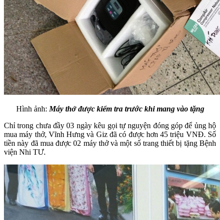
Hình ảnh:
Máy thở được kiểm tra trước khi mang vào tặng
Chỉ trong chưa đầy 03 ngày kêu gọi tự nguyện đóng góp để ủng hộ
mua máy thở, Vĩnh Hưng và Giz đã có được hơn 45 triệu VNĐ. Số
tiền này đã mua được 02 máy thở và một số trang thiết bị tặng Bệnh
viện Nhi TƯ.