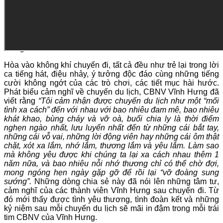
Sau hai ngày bùng cháy với các hoạt động thể thao, team
building, gala diner,… cả đoàn đã có những khoảnh khắc
lắng đọng và xúc động với hành trình về nguồn – về thăm
làng Sen quê Bác, về thăm quê hương đại thi hào dân tộc
Nguyễn Du và cũng là quê hương của CT HĐQT Vĩnh
Hưng.
Hòa vào không khí chuyến đi, tất cả đều như trẻ lại trong lời
ca tiếng hát, điệu nhảy, ý tưởng độc đáo cùng những tiếng
cười không ngớt của các trò chơi, các tiết mục hài hước.
Phát biểu cảm nghĩ về chuyến du lịch, CBNV Vĩnh Hưng đã
viết rằng
“Tôi cảm nhận được chuyến du lịch như một “mối
tình xa cách” đến với nhau với bao nhiêu đam mê, bao nhiêu
khát khao, bùng cháy và vỡ oà, buổi chia ly là thời điểm
nghẹn ngào nhất, lưu luyến nhất đến từ những cái bắt tay,
những cái vỗ vai, những lời động viên hay những cái ôm thật
chặt, xót xa lắm, nhớ lắm, thương lắm và yêu lắm. Làm sao
mà không yêu được khi chúng ta lại xa cách nhau thêm 1
năm nữa, và bao nhiêu nỗi nhớ thương chỉ có thể chờ đợi,
mong ngóng hẹn ngày gặp gỡ để rồi lại “vỡ đoàng sung
sướng”.
Những dòng chia sẻ này đã nói lên những tâm tư,
cảm nghĩ của các thành viên Vĩnh Hưng sau chuyến đi. Từ
đó mới thấy được tình yêu thương, tình đoàn kết và những
kỷ niệm sau mỗi chuyến du lịch sẽ mãi in đậm trong mỗi trái
tim CBNV của Vĩnh Hưng.