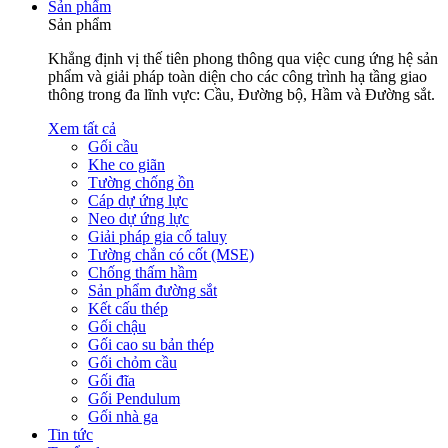
Sản phẩm
Sản phẩm
Khẳng định vị thế tiên phong thông qua việc cung ứng hệ sản
phẩm và giải pháp toàn diện cho các công trình hạ tầng giao
thông trong đa lĩnh vực: Cầu, Đường bộ, Hầm và Đường sắt.
Xem tất cả
Gối cầu
Khe co giãn
Tường chống ồn
Cáp dự ứng lực
Neo dự ứng lực
Giải pháp gia cố taluy
Tường chắn có cốt (MSE)
Chống thấm hầm
Sản phẩm đường sắt
Kết cấu thép
Gối chậu
Gối cao su bản thép
Gối chỏm cầu
Gối đĩa
Gối Pendulum
Gối nhà ga
Tin tức