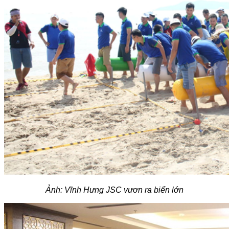
Ảnh: Vĩnh Hưng JSC vươn ra biển lớn