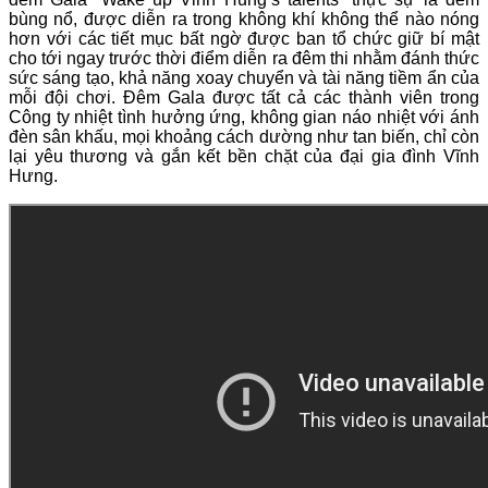
bùng nổ, được diễn ra trong không khí không thể nào nóng
hơn với các tiết mục bất ngờ được ban tổ chức giữ bí mật
cho tới ngay trước thời điểm diễn ra đêm thi nhằm đánh thức
sức sáng tạo, khả năng xoay chuyển và tài năng tiềm ẩn của
mỗi đội chơi. Đêm Gala được tất cả các thành viên trong
Công ty nhiệt tình hưởng ứng, không gian náo nhiệt với ánh
đèn sân khấu, mọi khoảng cách dường như tan biến, chỉ còn
lại yêu thương và gắn kết bền chặt của đại gia đình Vĩnh
Hưng.