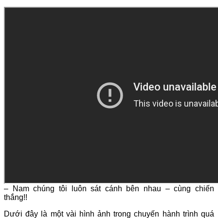
“TOGETHER WE WIN” – Chúng tôi, những con người Vĩnh
Hưng, luôn biết cách
cống hiến hết mình cho công việc và
cũng luôn phát huy hết nội lực, cháy hết mình trong những
trò chơi tập thể.
Với sức trẻ, lòng nhiệt huyết, tinh thần đoàn kết Bắc – Trung
– Nam chúng tôi luôn sát cánh bên nhau – cùng chiến
thắng!!
Dưới đây là một vài hình ảnh trong chuyến hành trình quá