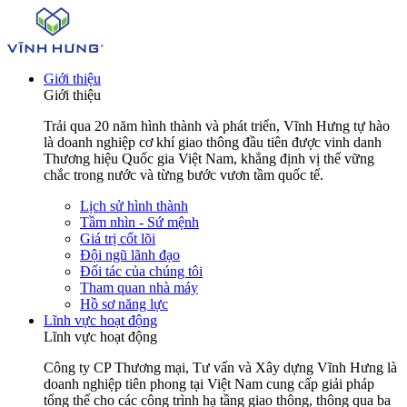
Giới thiệu
Giới thiệu
Trải qua 20 năm hình thành và phát triển, Vĩnh Hưng tự hào
là doanh nghiệp cơ khí giao thông đầu tiên được vinh danh
Thương hiệu Quốc gia Việt Nam, khẳng định vị thế vững
chắc trong nước và từng bước vươn tầm quốc tế.
Lịch sử hình thành
Tầm nhìn - Sứ mệnh
Giá trị cốt lõi
Đội ngũ lãnh đạo
Đối tác của chúng tôi
Tham quan nhà máy
Hồ sơ năng lực
Lĩnh vực hoạt động
Lĩnh vực hoạt động
Công ty CP Thương mại, Tư vấn và Xây dựng Vĩnh Hưng là
doanh nghiệp tiên phong tại Việt Nam cung cấp giải pháp
tổng thể cho các công trình hạ tầng giao thông, thông qua ba