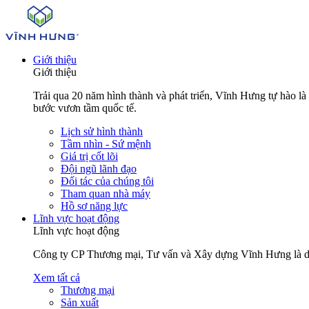
Giới thiệu
Giới thiệu
Trải qua 20 năm hình thành và phát triển, Vĩnh Hưng tự hào l
bước vươn tầm quốc tế.
Lịch sử hình thành
Tầm nhìn - Sứ mệnh
Giá trị cốt lõi
Đội ngũ lãnh đạo
Đối tác của chúng tôi
Tham quan nhà máy
Hồ sơ năng lực
Lĩnh vực hoạt động
Lĩnh vực hoạt động
Công ty CP Thương mại, Tư vấn và Xây dựng Vĩnh Hưng là doanh
Xem tất cả
Thương mại
Sản xuất