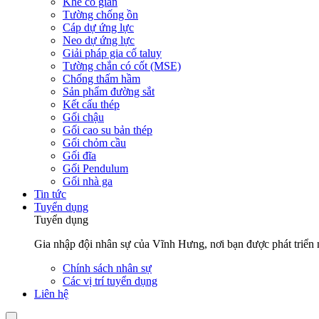
Khe co giãn
Tường chống ồn
Cáp dự ứng lực
Neo dự ứng lực
Giải pháp gia cố taluy
Tường chắn có cốt (MSE)
Chống thấm hầm
Sản phẩm đường sắt
Kết cấu thép
Gối chậu
Gối cao su bản thép
Gối chỏm cầu
Gối đĩa
Gối Pendulum
Gối nhà ga
Tin tức
Tuyển dụng
Tuyển dụng
Gia nhập đội nhân sự của Vĩnh Hưng, nơi bạn được phát triển n
Chính sách nhân sự
Các vị trí tuyển dụng
Liên hệ