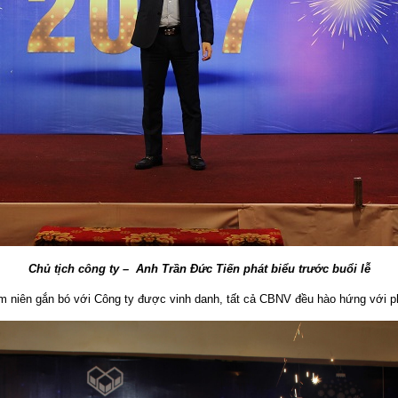
Chủ tịch công ty – Anh Trần Đức Tiến phát biểu trước buổi lễ
m niên gắn bó với Công ty được vinh danh, tất cả CBNV đều hào hứng với ph