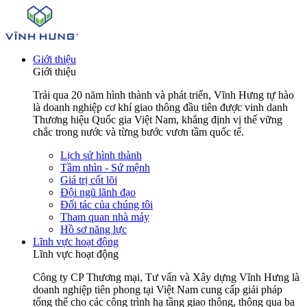
Giới thiệu
Giới thiệu
Trải qua 20 năm hình thành và phát triển, Vĩnh Hưng tự hào
là doanh nghiệp cơ khí giao thông đầu tiên được vinh danh
Thương hiệu Quốc gia Việt Nam, khẳng định vị thế vững
chắc trong nước và từng bước vươn tầm quốc tế.
Lịch sử hình thành
Tầm nhìn - Sứ mệnh
Giá trị cốt lõi
Đội ngũ lãnh đạo
Đối tác của chúng tôi
Tham quan nhà máy
Hồ sơ năng lực
Lĩnh vực hoạt động
Lĩnh vực hoạt động
Công ty CP Thương mại, Tư vấn và Xây dựng Vĩnh Hưng là
doanh nghiệp tiên phong tại Việt Nam cung cấp giải pháp
tổng thể cho các công trình hạ tầng giao thông, thông qua ba