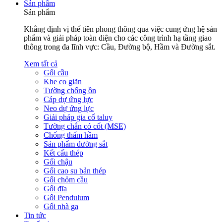
Sản phẩm
Sản phẩm
Khẳng định vị thế tiên phong thông qua việc cung ứng hệ sản
phẩm và giải pháp toàn diện cho các công trình hạ tầng giao
thông trong đa lĩnh vực: Cầu, Đường bộ, Hầm và Đường sắt.
Xem tất cả
Gối cầu
Khe co giãn
Tường chống ồn
Cáp dự ứng lực
Neo dự ứng lực
Giải pháp gia cố taluy
Tường chắn có cốt (MSE)
Chống thấm hầm
Sản phẩm đường sắt
Kết cấu thép
Gối chậu
Gối cao su bản thép
Gối chỏm cầu
Gối đĩa
Gối Pendulum
Gối nhà ga
Tin tức