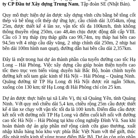
ty CP Đầu tư Xây dựng Trung Nam
, Tập đoàn SE (Nhật Bản).
Quy mô thực hiện dự án được xây dựng vĩnh cửu bằng bê tông cốt
thép và bê tông cốt thép dự ứng lực, cầu chính dài 3,054km, rộng
25m, được thiết kế 4 làn xe, vận tốc tối đa 100km/h, tĩnh không
thông thuyền rộng 250m, cao 48,4m chịu được động đất cấp VIII.
Cầu có 3 trụ tháp (trụ tháp giữa cao 99,74m, trụ tháp hai bên cao
94,5m với 4 nhịp cầu dây văng, 2 nhịp chính dài 250m, 2 nhịp hai
bên dài 100m hình nan quạt), đường dẫn hai bên cầu dài 2,357km.
Đây là một trong hai dự án thành phần của tuyến đường cao tốc Hạ
Long – Hải Phòng. Việc xây dựng cầu giúp hoàn thiện tuyến cao
tốc theo trục ven biển vùng duyên hải Bắc Bộ, hoàn chỉnh tuyến
đường kết nối tam giác kinh tế Hà Nội – Hải Phòng – Quảng Ninh.
Quãng đường từ TP Hạ Long đi Hà Nội được rút ngắn 50km,
xuống còn 130 km; từ Hạ Long đi Hải Phòng chỉ còn 25 km.
Dự án được thực hiện tại xã Liên Vị, thị xã Quảng Yên, tỉnh Quảng
Ninh. Với quy mô chiều dài 5,4 km, chiều rộng 25m cầu được thiết
kế 4 làn xe chạy với vận tốc tối đa là 100 km/h. Điểm đầu cầu được
kết nối với đường nối TP Hạ Long và điểm cuối kết nối với đường
cao tốc Hà Nội – Hải Phòng tại khu công nghiệp Đình Vũ. Sau khi
hoàn thành dự án góp phần mở rộng cánh cửa giao thương, xuất
nhập khẩu hàng hóa khu vực phía Bắc Việt Nam với thế giới, thúc
đẩy phát triển kinh tế vùng trọng điểm Bắc Bộ. Dự án còn góp phần