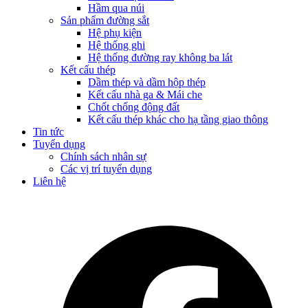
Hầm qua núi
Sản phẩm đường sắt
Hệ phụ kiện
Hệ thống ghi
Hệ thống đường ray không ba lát
Kết cấu thép
Dầm thép và dầm hộp thép
Kết cấu nhà ga & Mái che
Chốt chống động đất
Kết cấu thép khác cho hạ tầng giao thông
Tin tức
Tuyển dụng
Chính sách nhân sự
Các vị trí tuyển dụng
Liên hệ