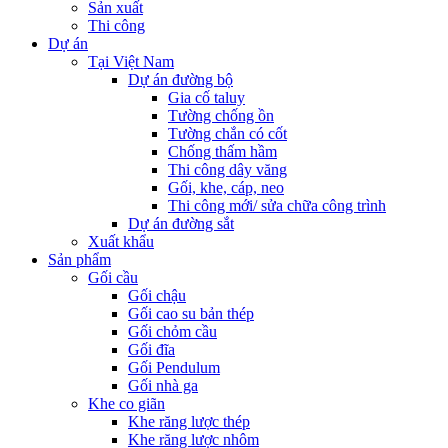
Sản xuất
Thi công
Dự án
Tại Việt Nam
Dự án đường bộ
Gia cố taluy
Tường chống ồn
Tường chắn có cốt
Chống thấm hầm
Thi công dây văng
Gối, khe, cáp, neo
Thi công mới/ sửa chữa công trình
Dự án đường sắt
Xuất khẩu
Sản phẩm
Gối cầu
Gối chậu
Gối cao su bản thép
Gối chỏm cầu
Gối đĩa
Gối Pendulum
Gối nhà ga
Khe co giãn
Khe răng lược thép
Khe răng lược nhôm