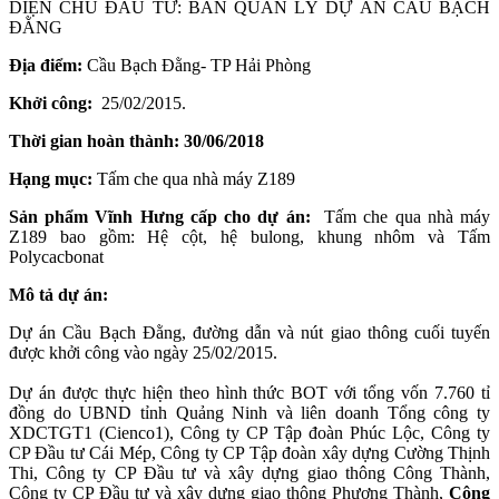
DIỆN CHỦ ĐẦU TƯ: BAN QUẢN LÝ DỰ ÁN CẦU BẠCH
ĐẰNG
Địa điểm:
Cầu Bạch Đằng- TP Hải Phòng
Khởi công:
25/02/2015.
Thời gian hoàn thành: 30/06/2018
Hạng mục:
Tấm che qua nhà máy Z189
Sản phẩm Vĩnh Hưng cấp cho dự án:
Tấm che qua nhà máy
Z189 bao gồm: Hệ cột, hệ bulong, khung nhôm và Tấm
Polycacbonat
Mô tả dự án:
Dự án Cầu Bạch Đằng, đường dẫn và nút giao thông cuối tuyến
được khởi công vào ngày 25/02/2015.
Dự án được thực hiện theo hình thức BOT với tổng vốn 7.760 tỉ
đồng do UBND tỉnh Quảng Ninh và liên doanh Tổng công ty
XDCTGT1 (Cienco1), Công ty CP Tập đoàn Phúc Lộc, Công ty
CP Đầu tư Cái Mép, Công ty CP Tập đoàn xây dựng Cường Thịnh
Thi, Công ty CP Đầu tư và xây dựng giao thông Công Thành,
Công ty CP Đầu tư và xây dựng giao thông Phương Thành,
Công