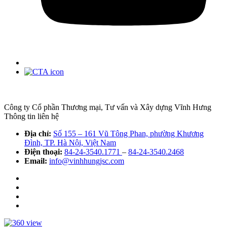
Công ty Cổ phần Thương mại, Tư vấn và Xây dựng Vĩnh Hưng
Thông tin liên hệ
Địa chỉ:
Số 155 – 161 Vũ Tông Phan, phường Khương
Đình, TP. Hà Nội, Việt Nam
Điện thoại:
84-24-3540.1771
–
84-24-3540.2468
Email:
info@vinhhungjsc.com