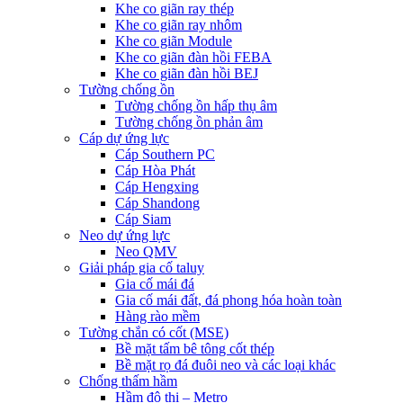
Khe co giãn ray thép
Khe co giãn ray nhôm
Khe co giãn Module
Khe co giãn đàn hồi FEBA
Khe co giãn đàn hồi BEJ
Tường chống ồn
Tường chống ồn hấp thụ âm
Tường chống ồn phản âm
Cáp dự ứng lực
Cáp Southern PC
Cáp Hòa Phát
Cáp Hengxing
Cáp Shandong
Cáp Siam
Neo dự ứng lực
Neo QMV
Giải pháp gia cố taluy
Gia cố mái đá
Gia cố mái đất, đá phong hóa hoàn toàn
Hàng rào mềm
Tường chắn có cốt (MSE)
Bề mặt tấm bê tông cốt thép
Bề mặt rọ đá đuôi neo và các loại khác
Chống thấm hầm
Hầm đô thị – Metro