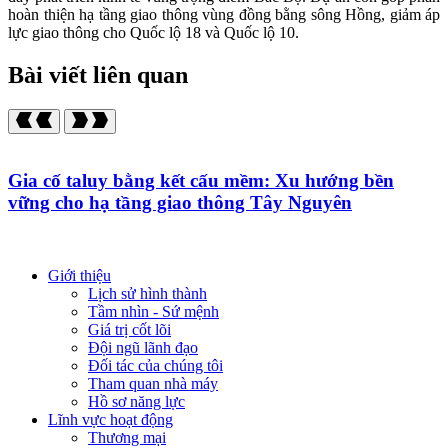
hoàn thiện hạ tầng giao thông vùng đồng bằng sông Hồng, giảm áp
lực giao thông cho Quốc lộ 18 và Quốc lộ 10.
Bài viết liên quan
Gia cố taluy bằng kết cấu mềm: Xu hướng bền
vững cho hạ tầng giao thông Tây Nguyên
Giới thiệu
Lịch sử hình thành
Tầm nhìn - Sứ mệnh
Giá trị cốt lõi
Đội ngũ lãnh đạo
Đối tác của chúng tôi
Tham quan nhà máy
Hồ sơ năng lực
Lĩnh vực hoạt động
Thương mại