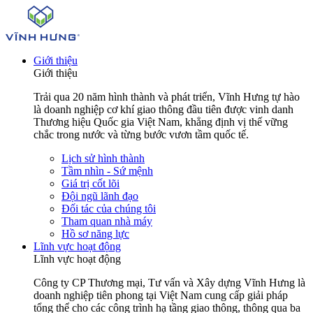
Giới thiệu
Giới thiệu
Trải qua 20 năm hình thành và phát triển, Vĩnh Hưng tự hào
là doanh nghiệp cơ khí giao thông đầu tiên được vinh danh
Thương hiệu Quốc gia Việt Nam, khẳng định vị thế vững
chắc trong nước và từng bước vươn tầm quốc tế.
Lịch sử hình thành
Tầm nhìn - Sứ mệnh
Giá trị cốt lõi
Đội ngũ lãnh đạo
Đối tác của chúng tôi
Tham quan nhà máy
Hồ sơ năng lực
Lĩnh vực hoạt động
Lĩnh vực hoạt động
Công ty CP Thương mại, Tư vấn và Xây dựng Vĩnh Hưng là
doanh nghiệp tiên phong tại Việt Nam cung cấp giải pháp
tổng thể cho các công trình hạ tầng giao thông, thông qua ba