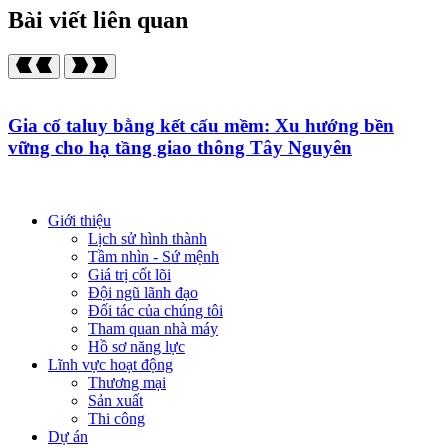
Bài viết liên quan
Gia cố taluy bằng kết cấu mềm: Xu hướng bền
vững cho hạ tầng giao thông Tây Nguyên
Giới thiệu
Lịch sử hình thành
Tầm nhìn - Sứ mệnh
Giá trị cốt lõi
Đội ngũ lãnh đạo
Đối tác của chúng tôi
Tham quan nhà máy
Hồ sơ năng lực
Lĩnh vực hoạt động
Thương mại
Sản xuất
Thi công
Dự án