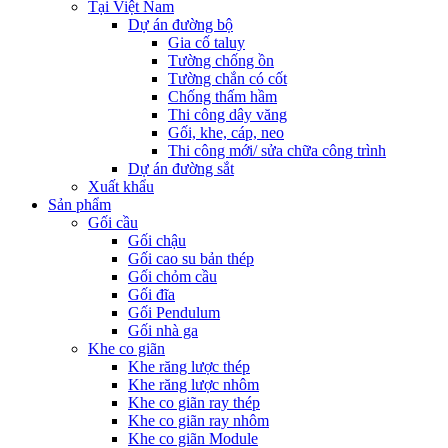
Tại Việt Nam
Dự án đường bộ
Gia cố taluy
Tường chống ồn
Tường chắn có cốt
Chống thấm hầm
Thi công dây văng
Gối, khe, cáp, neo
Thi công mới/ sửa chữa công trình
Dự án đường sắt
Xuất khẩu
Sản phẩm
Gối cầu
Gối chậu
Gối cao su bản thép
Gối chỏm cầu
Gối đĩa
Gối Pendulum
Gối nhà ga
Khe co giãn
Khe răng lược thép
Khe răng lược nhôm
Khe co giãn ray thép
Khe co giãn ray nhôm
Khe co giãn Module