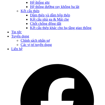
Hệ thống ghi
Hệ thống đường ray không ba lát
Kết cấu thép
Dầm thép và dầm hộp thép
Kết cấu nhà ga & Mái che
Chốt chống động đất
Kết cấu thép khác cho hạ tầng giao thông
Tin tức
Tuyển dụng
Chính sách nhân sự
Các vị trí tuyển dụng
Liên hệ