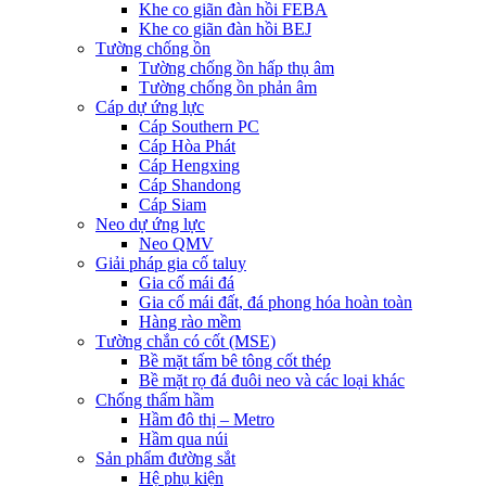
Khe co giãn đàn hồi FEBA
Khe co giãn đàn hồi BEJ
Tường chống ồn
Tường chống ồn hấp thụ âm
Tường chống ồn phản âm
Cáp dự ứng lực
Cáp Southern PC
Cáp Hòa Phát
Cáp Hengxing
Cáp Shandong
Cáp Siam
Neo dự ứng lực
Neo QMV
Giải pháp gia cố taluy
Gia cố mái đá
Gia cố mái đất, đá phong hóa hoàn toàn
Hàng rào mềm
Tường chắn có cốt (MSE)
Bề mặt tấm bê tông cốt thép
Bề mặt rọ đá đuôi neo và các loại khác
Chống thấm hầm
Hầm đô thị – Metro
Hầm qua núi
Sản phẩm đường sắt
Hệ phụ kiện