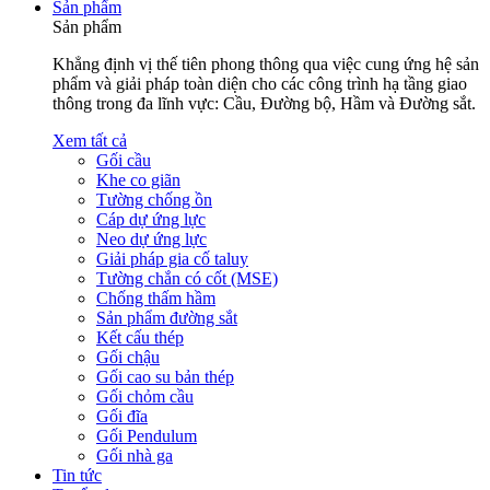
Sản phẩm
Sản phẩm
Khẳng định vị thế tiên phong thông qua việc cung ứng hệ sản
phẩm và giải pháp toàn diện cho các công trình hạ tầng giao
thông trong đa lĩnh vực: Cầu, Đường bộ, Hầm và Đường sắt.
Xem tất cả
Gối cầu
Khe co giãn
Tường chống ồn
Cáp dự ứng lực
Neo dự ứng lực
Giải pháp gia cố taluy
Tường chắn có cốt (MSE)
Chống thấm hầm
Sản phẩm đường sắt
Kết cấu thép
Gối chậu
Gối cao su bản thép
Gối chỏm cầu
Gối đĩa
Gối Pendulum
Gối nhà ga
Tin tức