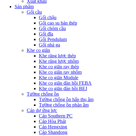
Xuất khẩu
Sản phẩm
Gối cầu
Gối chậu
Gối cao su bản thép
Gối chỏm cầu
Gối đĩa
Gối Pendulum
Gối nhà ga
Khe co giãn
Khe răng lược thép
Khe răng lược nhôm
Khe co giãn ray thép
Khe co giãn ray nhôm
Khe co giãn Module
Khe co giãn đàn hồi FEBA
Khe co giãn đàn hồi BEJ
Tường chống ồn
Tường chống ồn hấp thụ âm
Tường chống ồn phản âm
Cáp dự ứng lực
Cáp Southern PC
Cáp Hòa Phát
Cáp Hengxing
Cáp Shandong