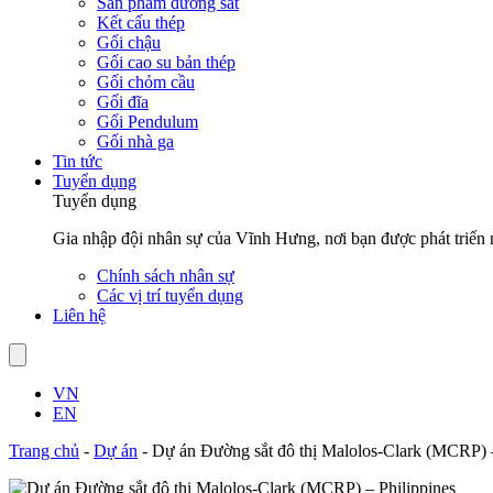
Sản phẩm đường sắt
Kết cấu thép
Gối chậu
Gối cao su bản thép
Gối chỏm cầu
Gối đĩa
Gối Pendulum
Gối nhà ga
Tin tức
Tuyển dụng
Tuyển dụng
Gia nhập đội nhân sự của Vĩnh Hưng, nơi bạn được phát triển n
Chính sách nhân sự
Các vị trí tuyển dụng
Liên hệ
VN
EN
Trang chủ
-
Dự án
-
Dự án Đường sắt đô thị Malolos-Clark (MCRP) –