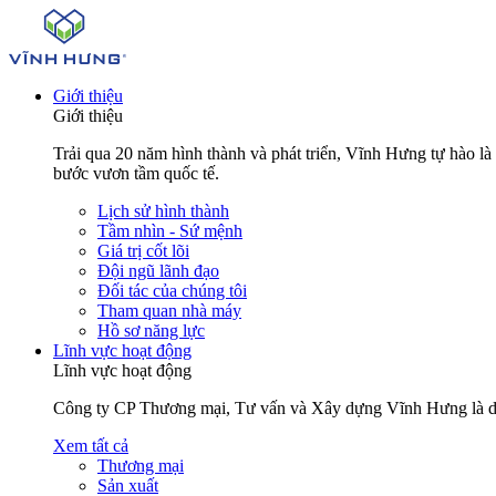
Giới thiệu
Giới thiệu
Trải qua 20 năm hình thành và phát triển, Vĩnh Hưng tự hào l
bước vươn tầm quốc tế.
Lịch sử hình thành
Tầm nhìn - Sứ mệnh
Giá trị cốt lõi
Đội ngũ lãnh đạo
Đối tác của chúng tôi
Tham quan nhà máy
Hồ sơ năng lực
Lĩnh vực hoạt động
Lĩnh vực hoạt động
Công ty CP Thương mại, Tư vấn và Xây dựng Vĩnh Hưng là doanh
Xem tất cả
Thương mại
Sản xuất