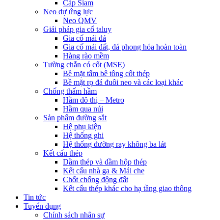
Cáp Siam
Neo dự ứng lực
Neo QMV
Giải pháp gia cố taluy
Gia cố mái đá
Gia cố mái đất, đá phong hóa hoàn toàn
Hàng rào mềm
Tường chắn có cốt (MSE)
Bề mặt tấm bê tông cốt thép
Bề mặt rọ đá đuôi neo và các loại khác
Chống thấm hầm
Hầm đô thị – Metro
Hầm qua núi
Sản phẩm đường sắt
Hệ phụ kiện
Hệ thống ghi
Hệ thống đường ray không ba lát
Kết cấu thép
Dầm thép và dầm hộp thép
Kết cấu nhà ga & Mái che
Chốt chống động đất
Kết cấu thép khác cho hạ tầng giao thông
Tin tức
Tuyển dụng
Chính sách nhân sự