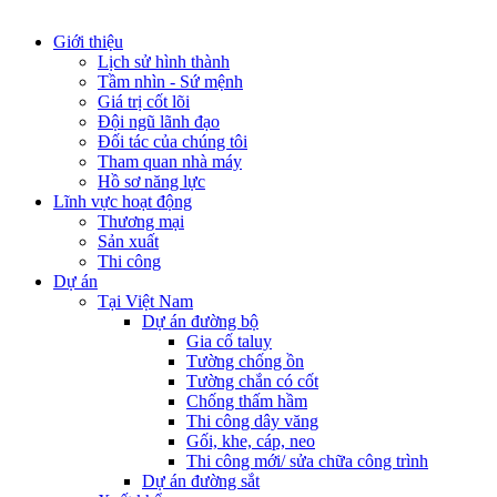
Giới thiệu
Lịch sử hình thành
Tầm nhìn - Sứ mệnh
Giá trị cốt lõi
Đội ngũ lãnh đạo
Đối tác của chúng tôi
Tham quan nhà máy
Hồ sơ năng lực
Lĩnh vực hoạt động
Thương mại
Sản xuất
Thi công
Dự án
Tại Việt Nam
Dự án đường bộ
Gia cố taluy
Tường chống ồn
Tường chắn có cốt
Chống thấm hầm
Thi công dây văng
Gối, khe, cáp, neo
Thi công mới/ sửa chữa công trình
Dự án đường sắt