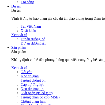
Thi công
Dự án
Dự án
Vĩnh Hưng tự hào tham gia các dự án giao thông trọng điểm tro
Tại Việt Nam
Xuất khẩu
Xem tất cả
Dự án đường bộ
Dự án đường sắt
Sản phẩm
Sản phẩm
Khẳng định vị thế tiên phong thông qua việc cung ứng hệ sản 
Xem tất cả
Gối cầu
Khe co giãn
Tường chống ồn
Cáp dự ứng lực
Neo dự ứng lực
Giải pháp gia cố taluy
Tường chắn có cốt (MSE)
Chống thấm hầm