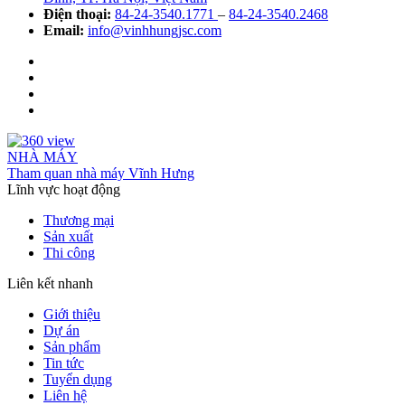
Điện thoại:
84-24-3540.1771
–
84-24-3540.2468
Email:
info@vinhhungjsc.com
NHÀ MÁY
Tham quan nhà máy Vĩnh Hưng
Lĩnh vực hoạt động
Thương mại
Sản xuất
Thi công
Liên kết nhanh
Giới thiệu
Dự án
Sản phẩm
Tin tức
Tuyển dụng
Liên hệ