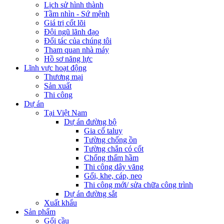
Lịch sử hình thành
Tầm nhìn - Sứ mệnh
Giá trị cốt lõi
Đội ngũ lãnh đạo
Đối tác của chúng tôi
Tham quan nhà máy
Hồ sơ năng lực
Lĩnh vực hoạt động
Thương mại
Sản xuất
Thi công
Dự án
Tại Việt Nam
Dự án đường bộ
Gia cố taluy
Tường chống ồn
Tường chắn có cốt
Chống thấm hầm
Thi công dây văng
Gối, khe, cáp, neo
Thi công mới/ sửa chữa công trình
Dự án đường sắt
Xuất khẩu
Sản phẩm
Gối cầu