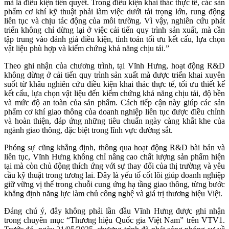
mà là điều kiện tiên quyết. Trong điều kiện khai thác thực tế, các sản
phẩm cơ khí kỹ thuật phải làm việc dưới tải trọng lớn, rung động
liên tục và chịu tác động của môi trường. Vì vậy, nghiên cứu phát
triển không chỉ dừng lại ở việc cải tiến quy trình sản xuất, mà cần
tập trung vào đánh giá điều kiện, tính toán tối ưu kết cấu, lựa chọn
vật liệu phù hợp và kiểm chứng khả năng chịu tải.”
Theo ghi nhận của chương trình, tại Vĩnh Hưng, hoạt động R&D
không dừng ở cải tiến quy trình sản xuất mà được triển khai xuyên
suốt từ khâu nghiên cứu điều kiện khai thác thực tế, tối ưu thiết kế
kết cấu, lựa chọn vật liệu đến kiểm chứng khả năng chịu tải, độ bền
và mức độ an toàn của sản phẩm. Cách tiếp cận này giúp các sản
phẩm cơ khí giao thông của doanh nghiệp liên tục được điều chỉnh
và hoàn thiện, đáp ứng những tiêu chuẩn ngày càng khắt khe của
ngành giao thông, đặc biệt trong lĩnh vực đường sắt.
Phóng sự cũng khẳng định, thông qua hoạt động R&D bài bản và
liên tục, Vĩnh Hưng không chỉ nâng cao chất lượng sản phẩm hiện
tại mà còn chủ động thích ứng với sự thay đổi của thị trường và yêu
cầu kỹ thuật trong tương lai. Đây là yếu tố cốt lõi giúp doanh nghiệp
giữ vững vị thế trong chuỗi cung ứng hạ tầng giao thông, từng bước
khẳng định năng lực làm chủ công nghệ và giá trị thương hiệu Việt.
Đáng chú ý, đây không phải lần đầu Vĩnh Hưng được ghi nhận
trong chuyên mục “Thương hiệu Quốc gia Việt Nam” trên VTV1.