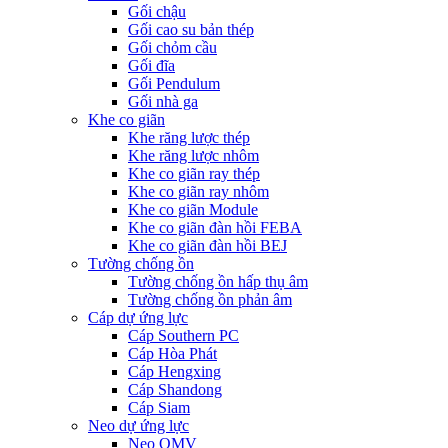
Gối chậu
Gối cao su bản thép
Gối chỏm cầu
Gối đĩa
Gối Pendulum
Gối nhà ga
Khe co giãn
Khe răng lược thép
Khe răng lược nhôm
Khe co giãn ray thép
Khe co giãn ray nhôm
Khe co giãn Module
Khe co giãn đàn hồi FEBA
Khe co giãn đàn hồi BEJ
Tường chống ồn
Tường chống ồn hấp thụ âm
Tường chống ồn phản âm
Cáp dự ứng lực
Cáp Southern PC
Cáp Hòa Phát
Cáp Hengxing
Cáp Shandong
Cáp Siam
Neo dự ứng lực
Neo QMV