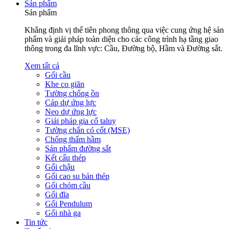
Sản phẩm
Sản phẩm
Khẳng định vị thế tiên phong thông qua việc cung ứng hệ sản
phẩm và giải pháp toàn diện cho các công trình hạ tầng giao
thông trong đa lĩnh vực: Cầu, Đường bộ, Hầm và Đường sắt.
Xem tất cả
Gối cầu
Khe co giãn
Tường chống ồn
Cáp dự ứng lực
Neo dự ứng lực
Giải pháp gia cố taluy
Tường chắn có cốt (MSE)
Chống thấm hầm
Sản phẩm đường sắt
Kết cấu thép
Gối chậu
Gối cao su bản thép
Gối chỏm cầu
Gối đĩa
Gối Pendulum
Gối nhà ga
Tin tức