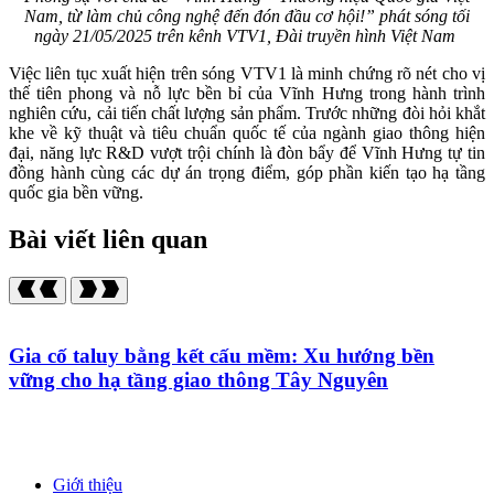
Nam, từ làm chủ công nghệ đến đón đầu cơ hội!” phát sóng tối
ngày 21/05/2025 trên kênh VTV1, Đài truyền hình Việt Nam
Việc liên tục xuất hiện trên sóng VTV1 là minh chứng rõ nét cho vị
thế tiên phong và nỗ lực bền bỉ của Vĩnh Hưng trong hành trình
nghiên cứu, cải tiến chất lượng sản phẩm. Trước những đòi hỏi khắt
khe về kỹ thuật và tiêu chuẩn quốc tế của ngành giao thông hiện
đại, năng lực R&D vượt trội chính là đòn bẩy để Vĩnh Hưng tự tin
đồng hành cùng các dự án trọng điểm, góp phần kiến tạo hạ tầng
quốc gia bền vững.
Bài viết liên quan
Gia cố taluy bằng kết cấu mềm: Xu hướng bền
vững cho hạ tầng giao thông Tây Nguyên
Giới thiệu