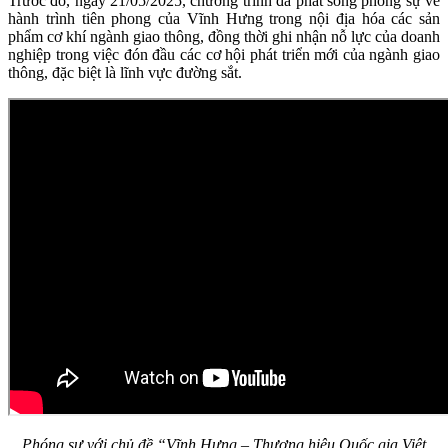
Trước đó, ngày 21/05/2025, chương trình đã phát sóng phóng sự về
hành trình tiên phong của Vĩnh Hưng trong nội địa hóa các sản
phẩm cơ khí ngành giao thông, đồng thời ghi nhận nỗ lực của doanh
nghiệp trong việc đón đầu các cơ hội phát triển mới của ngành giao
thông, đặc biệt là lĩnh vực đường sắt.
Phóng sự với chủ đề “Vĩnh Hưng – Thương hiệu Quốc gia Việt