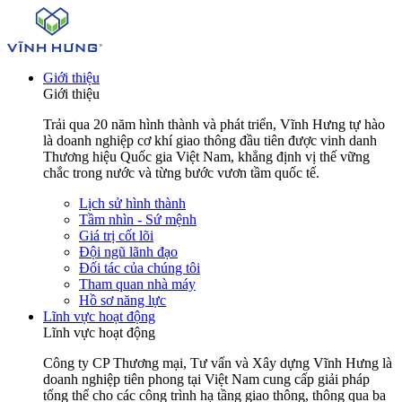
Giới thiệu
Giới thiệu
Trải qua 20 năm hình thành và phát triển, Vĩnh Hưng tự hào
là doanh nghiệp cơ khí giao thông đầu tiên được vinh danh
Thương hiệu Quốc gia Việt Nam, khẳng định vị thế vững
chắc trong nước và từng bước vươn tầm quốc tế.
Lịch sử hình thành
Tầm nhìn - Sứ mệnh
Giá trị cốt lõi
Đội ngũ lãnh đạo
Đối tác của chúng tôi
Tham quan nhà máy
Hồ sơ năng lực
Lĩnh vực hoạt động
Lĩnh vực hoạt động
Công ty CP Thương mại, Tư vấn và Xây dựng Vĩnh Hưng là
doanh nghiệp tiên phong tại Việt Nam cung cấp giải pháp
tổng thể cho các công trình hạ tầng giao thông, thông qua ba