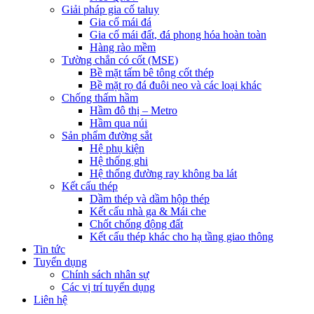
Giải pháp gia cố taluy
Gia cố mái đá
Gia cố mái đất, đá phong hóa hoàn toàn
Hàng rào mềm
Tường chắn có cốt (MSE)
Bề mặt tấm bê tông cốt thép
Bề mặt rọ đá đuôi neo và các loại khác
Chống thấm hầm
Hầm đô thị – Metro
Hầm qua núi
Sản phẩm đường sắt
Hệ phụ kiện
Hệ thống ghi
Hệ thống đường ray không ba lát
Kết cấu thép
Dầm thép và dầm hộp thép
Kết cấu nhà ga & Mái che
Chốt chống động đất
Kết cấu thép khác cho hạ tầng giao thông
Tin tức
Tuyển dụng
Chính sách nhân sự
Các vị trí tuyển dụng
Liên hệ